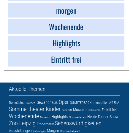
morgen
Wochenende
Highlights
Eintritt frei
Aktuelle Themen
Oper
Gewandhaus
Demnächst
QUARTERBACK Immobilien ARENA
Galerien
Sommertheater
Kinder
Musicals
Eintritt frei
Kabarett
Premieren
Wochenende
Highlights
Heute
Dinner-Show
Museum
Sommerferien
Zoo Leipzig
Sehenswürdigkeiten
Trödelmarkt
Ausstellungen
Morgen
Führungen
Sommerkabarett