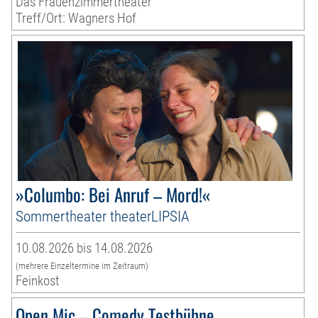
Das Frauenzimmertheater
Treff/Ort: Wagners Hof
»Columbo: Bei Anruf – Mord!«
Sommertheater theaterLIPSIA
10.08.2026 bis 14.08.2026
(mehrere Einzeltermine im Zeitraum)
Feinkost
Open Mic – Comedy Testbühne