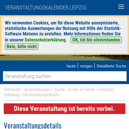
VERANSTALTUNGSKALENDER LEIPZIG
Wir verwenden Cookies, um für diese Website anonymisierte,
statistische Auswertungen der Nutzung mit Hilfe der Statistik-
Software Matomo zu erstellen. Mehr Informationen finden Sie
in unserer
Datenschutzerklärung
.
OK, ich bin einverstanden
Nein, bitte nicht
|
|
heute
morgen
Detaillierte Suche
Startseite
>
Veranstaltungen
>
Suche
>
Kinder & Familie
>
Festplatz
Cottaweg
> Veranstaltungsdetails
Diese Veranstaltung ist bereits vorbei.
Veranstaltungsdetails