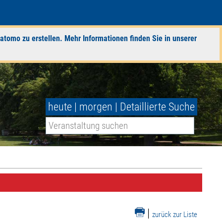
atomo zu erstellen. Mehr Informationen finden Sie in unserer
heute
|
morgen
|
Detaillierte Suche
|
zurück zur Liste