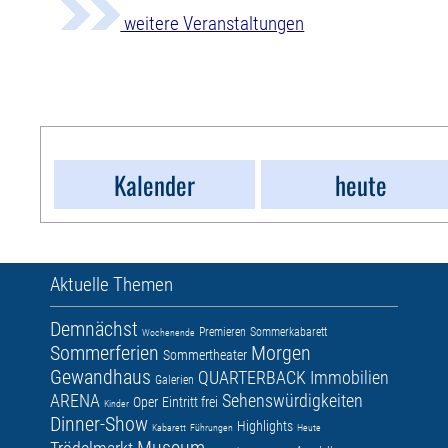
weitere Veranstaltungen
Kalender
heute
Aktuelle Themen
Demnächst
Premieren
Sommerkabarett
Wochenende
Sommerferien
Morgen
Sommertheater
Gewandhaus
QUARTERBACK Immobilien
Galerien
ARENA
Sehenswürdigkeiten
Oper
Eintritt frei
Kinder
Dinner-Show
Highlights
Kabarett
Führungen
Heute