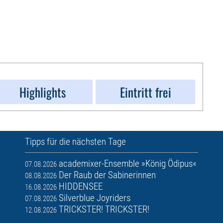
Highlights
Eintritt frei
Tipps für die nächsten Tage
academixer-Ensemble »König Ödipus«
07.08.2026
Der Raub der Sabinerinnen
08.08.2026
HIDDENSEE
16.08.2026
Silverblue Joyriders
07.08.2026
TRICKSTER! TRICKSTER!
12.08.2026