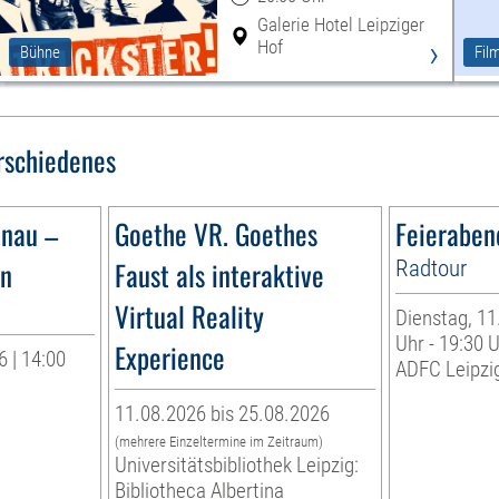
Galerie Hotel Leipziger
›
Hof
Bühne
Fil
rschiedenes
ünau –
Goethe VR. Goethes
Feieraben
ün
Faust als interaktive
Radtour
Virtual Reality
Dienstag, 11
Uhr - 19:30 
Experience
 | 14:00
ADFC Leipzig
11.08.2026 bis 25.08.2026
(mehrere Einzeltermine im Zeitraum)
Universitätsbibliothek Leipzig:
Bibliotheca Albertina