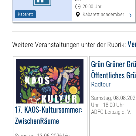
20:00 Uhr
›
Kabarett academixer
Kabarett
Ve
Weitere Veranstaltungen unter der Rubrik:
Grün Grüner Gr
Öffentliches Gr
Radtour
Samstag, 08.08.2026
Uhr - 18:00 Uhr
17. KAOS-Kultursommer:
ADFC Leipzig e. V.
ZwischenRäume
Samstag, 13.06.2026 bis