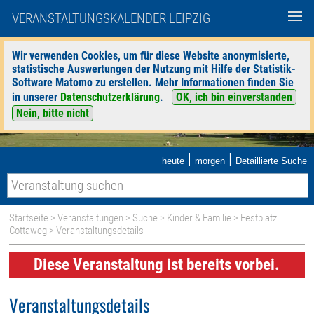
VERANSTALTUNGSKALENDER LEIPZIG
Wir verwenden Cookies, um für diese Website anonymisierte,
statistische Auswertungen der Nutzung mit Hilfe der Statistik-
Software Matomo zu erstellen. Mehr Informationen finden Sie
in unserer
Datenschutzerklärung
.
OK, ich bin einverstanden
Nein, bitte nicht
|
|
heute
morgen
Detaillierte Suche
Startseite
>
Veranstaltungen
>
Suche
>
Kinder & Familie
>
Festplatz
Cottaweg
> Veranstaltungsdetails
Diese Veranstaltung ist bereits vorbei.
Veranstaltungsdetails