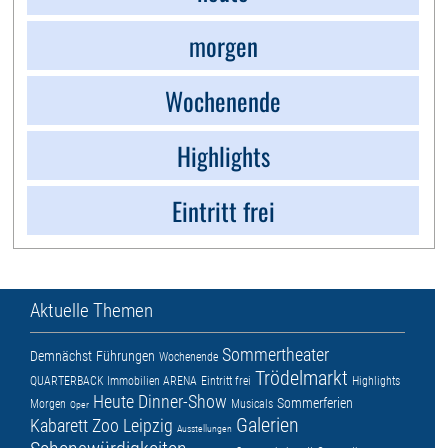
morgen
Wochenende
Highlights
Eintritt frei
Aktuelle Themen
Sommertheater
Demnächst
Führungen
Wochenende
Trödelmarkt
QUARTERBACK Immobilien ARENA
Eintritt frei
Highlights
Heute
Dinner-Show
Sommerferien
Morgen
Musicals
Oper
Galerien
Kabarett
Zoo Leipzig
Ausstellungen