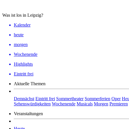
Was ist los in Leipzig?
Kalender
heute
morgen
Wochenende
Highlights
Eintritt frei
Aktuelle Themen
Demnächst
Eintritt frei
Sommertheater
Sommerferien
Oper
Heu
Sehenswürdigkeiten
Wochenende
Musicals
Morgen
Premieren
Veranstaltungen
Heute