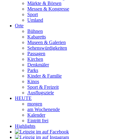
Märkte & Börsen
Messen & Kongresse
Sport
Umland
Orte
Bühnen
Kabaretts
Museen & Galerien
Sehenswürdigkeiten
Passagen
Kirchen
Denkmäler
Parks
Kinder & Familie
Kinos
Sport & Freizeit
Ausflugsziele
HEUTE
morgen
am Wochenende
Kalender
Eintritt frei
Highlights