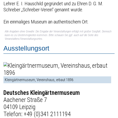
Lehrer E. I. Hauschild gegründet und zu Ehren D. G. M.
Schreber „Schreber-Verein“ genannt wurde.
Ein einmaliges Museum an authentischem Ort.
Alle Angaben ohne Gewähr. Die Eingabe der Veranstaltungen erfolgt mit großer Sorgfalt. Dennoch
kann es zu Unstimmigkeiten kommen. Bitte schauen Sie ggf. auch auf die Seite des
Veranstalters/Veranstaltungsortes.
Ausstellungsort
Kleingärtnermuseum, Vereinshaus, erbaut 1896
Deutsches Kleingärtnermuseum
Aachener Straße 7
04109 Leipzig
Telefon:
+49 (0)341 2111194