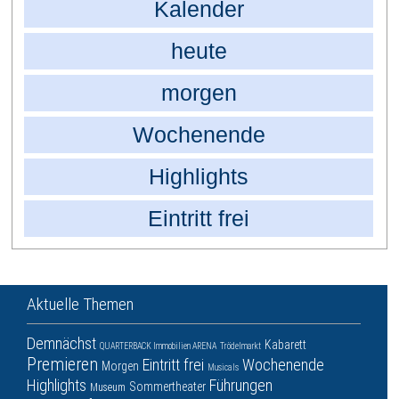
Kalender
heute
morgen
Wochenende
Highlights
Eintritt frei
Aktuelle Themen
Demnächst
Kabarett
QUARTERBACK Immobilien ARENA
Trödelmarkt
Premieren
Eintritt frei
Wochenende
Morgen
Musicals
Highlights
Führungen
Sommertheater
Museum