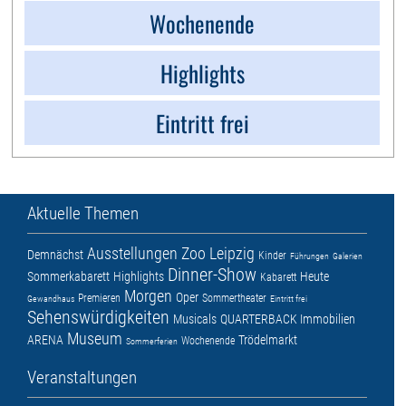
Wochenende
Highlights
Eintritt frei
Aktuelle Themen
Ausstellungen
Zoo Leipzig
Demnächst
Kinder
Führungen
Galerien
Dinner-Show
Sommerkabarett
Highlights
Heute
Kabarett
Morgen
Oper
Premieren
Sommertheater
Gewandhaus
Eintritt frei
Sehenswürdigkeiten
Musicals
QUARTERBACK Immobilien
Museum
ARENA
Trödelmarkt
Wochenende
Sommerferien
Veranstaltungen