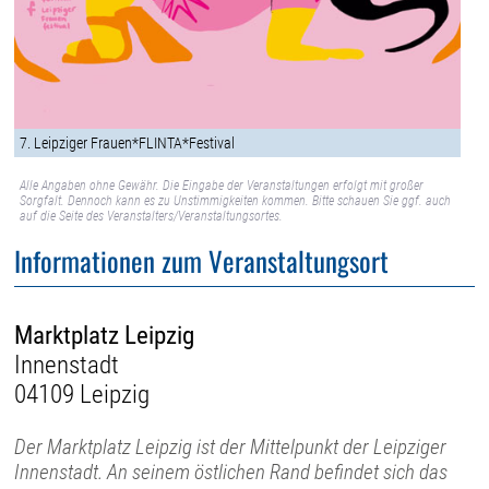
7. Leipziger Frauen*FLINTA*Festival
Alle Angaben ohne Gewähr. Die Eingabe der Veranstaltungen erfolgt mit großer
Sorgfalt. Dennoch kann es zu Unstimmigkeiten kommen. Bitte schauen Sie ggf. auch
auf die Seite des Veranstalters/Veranstaltungsortes.
Informationen zum Veranstaltungsort
Marktplatz Leipzig
Innenstadt
04109 Leipzig
Der Marktplatz Leipzig ist der Mittelpunkt der Leipziger
Innenstadt. An seinem östlichen Rand befindet sich das