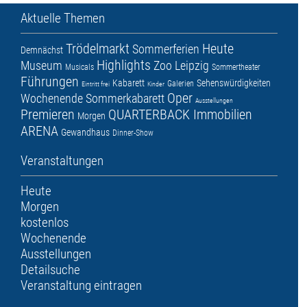
Aktuelle Themen
Trödelmarkt
Heute
Sommerferien
Demnächst
Highlights
Museum
Zoo Leipzig
Musicals
Sommertheater
Führungen
Kabarett
Sehenswürdigkeiten
Galerien
Eintritt frei
Kinder
Oper
Wochenende
Sommerkabarett
Ausstellungen
Premieren
QUARTERBACK Immobilien
Morgen
ARENA
Gewandhaus
Dinner-Show
Veranstaltungen
Heute
Morgen
kostenlos
Wochenende
Ausstellungen
Detailsuche
Veranstaltung eintragen