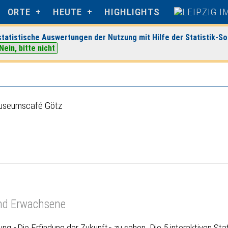
ORTE
HEUTE
HIGHLIGHTS
tatistische Auswertungen der Nutzung mit Hilfe der Statistik-So
Nein, bitte nicht
ermuseum Leipzig
> Veranstaltungsdetails
useumscafé Götz
und Erwachsene
ung »Die Erfindung der Zukunft« zu sehen. Die 5 interaktiven Sta