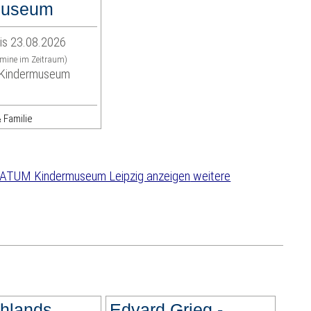
museum
is 23.08.2026
rmine im Zeitraum)
indermuseum
 Familie
weitere
hlands
Edvard Grieg -