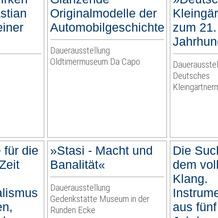
stian
Originalmodelle der
Kleingär
iner
Automobilgeschichte
zum 21.
Jahrhun
Dauerausstellung
Oldtimermuseum Da Capo
Dauerausstel
Deutsches
Kleingärtne
für die
»Stasi - Macht und
Die Suc
Zeit
Banalität«
dem vo
Klang.
Dauerausstellung
alismus
Instrum
Gedenkstätte Museum in der
en,
aus fünf
Runden Ecke