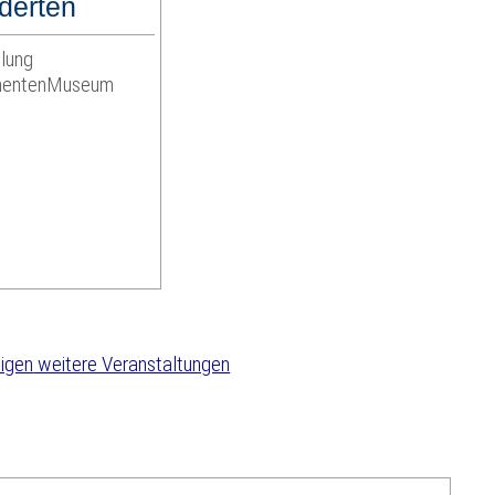
derten
lung
umentenMuseum
weitere Veranstaltungen