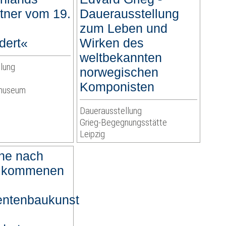
tner vom 19.
Dauerausstellung
zum Leben und
dert«
Wirken des
weltbekannten
lung
norwegischen
Komponisten
rmuseum
Dauerausstellung
Grieg-Begegnungsstätte
Leipzig
he nach
llkommenen
entenbaukunst