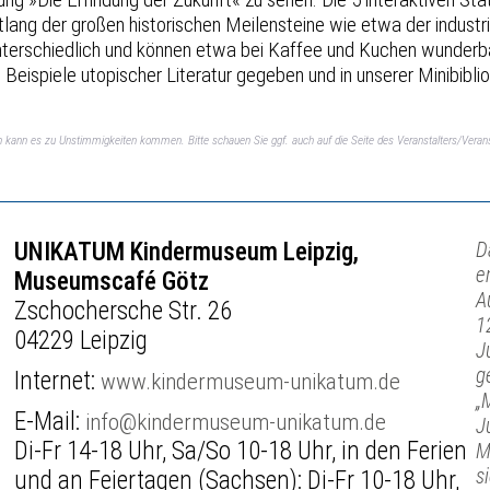
lang der großen historischen Meilensteine wie etwa der industrie
unterschiedlich und können etwa bei Kaffee und Kuchen wunderba
eispiele utopischer Literatur gegeben und in unserer Minibiblio
ch kann es zu Unstimmigkeiten kommen. Bitte schauen Sie ggf. auch auf die Seite des Veranstalters/Verans
UNIKATUM Kindermuseum Leipzig,
D
e
Museumscafé Götz
A
Zschochersche Str. 26
1
04229 Leipzig
J
g
Internet:
www.kindermuseum-unikatum.de
„
E-Mail:
info@kindermuseum-unikatum.de
J
Di-Fr 14-18 Uhr, Sa/So 10-18 Uhr, in den Ferien
M
s
und an Feiertagen (Sachsen): Di-Fr 10-18 Uhr,