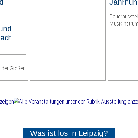
nd
Jahrhun
Dauerausstel
MusikInstr
 und
tadt
 der Großen
Was ist los in Leipzig?