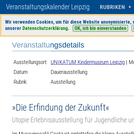
Veranstaltungskalender Leipzig
RUBRIKEN
Wir verwenden Cookies, um für diese Website anonymisierte, s
unserer
Datenschutzerklärung
.
OK, ich bin einverstanden
Startseite
>
Veranstaltungen
>
Suche
>
Ausstellung
>
UNIKATUM Kind
Veranstaltungsdetails
Ausstellungsort:
UNIKATUM Kindermuseum Leipzig
| M
Datum:
Dauerausstellung
Rubrik:
Ausstellung
»Die Erfindung der Zukunft«
Utopie Erlebnisausstellung für Jugendliche 
Im Museumscafé Goetz ist eintrittsfrei die kleine Ausstell