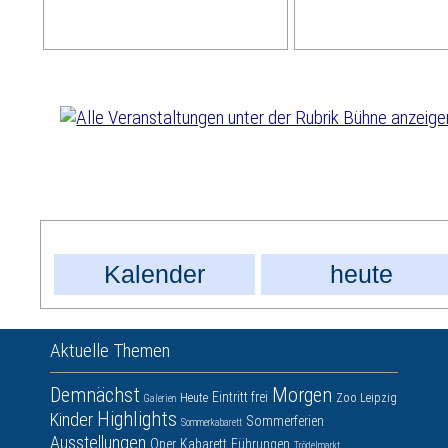
Kalender
heute
Aktuelle Themen
Demnächst
Morgen
Eintritt frei
Heute
Zoo Leipzig
Galerien
Highlights
Kinder
Sommerferien
Sommerkabarett
Ausstellungen
Oper
Kabarett
Führungen
Trödelmarkt