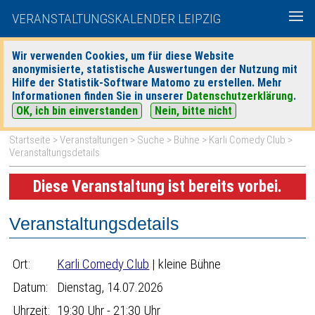
VERANSTALTUNGSKALENDER LEIPZIG
Wir verwenden Cookies, um für diese Website
anonymisierte, statistische Auswertungen der Nutzung mit
|
|
Hilfe der Statistik-Software Matomo zu erstellen. Mehr
heute
morgen
Detaillierte Suche
Informationen finden Sie in unserer
Datenschutzerklärung
.
OK, ich bin einverstanden
Nein, bitte nicht
Startseite
>
Veranstaltungen
>
Suche
>
Bühne
>
Karli Comedy Club
>
Veranstaltungsdetails
Diese Veranstaltung ist bereits vorbei.
Veranstaltungsdetails
Ort:
Karli Comedy Club
| kleine Bühne
Datum:
Dienstag, 14.07.2026
Uhrzeit:
19:30 Uhr - 21:30 Uhr