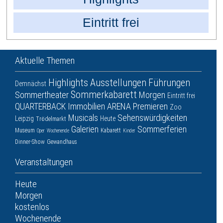
Eintritt frei
Aktuelle Themen
Highlights
Ausstellungen
Führungen
Demnächst
Sommerkabarett
Sommertheater
Morgen
Eintritt frei
QUARTERBACK Immobilien ARENA
Premieren
Zoo
Musicals
Sehenswürdigkeiten
Leipzig
Heute
Trödelmarkt
Galerien
Sommerferien
Museum
Kabarett
Oper
Wochenende
Kinder
Dinner-Show
Gewandhaus
Veranstaltungen
Heute
Morgen
kostenlos
Wochenende