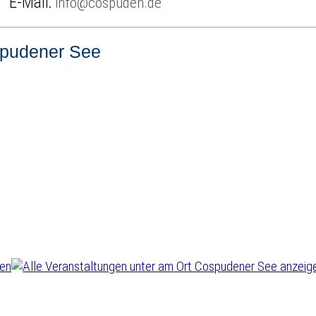
E-Mail:
info@cospuden.de
pudener See