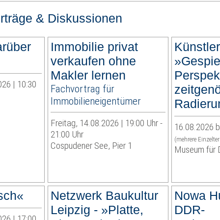
rträge & Diskussionen
arüber
Immobilie privat
Künstle
verkaufen ohne
»Gespie
Makler lernen
Perspek
026 | 10:30
Fachvortrag für
zeitgen
Immobilieneigentümer
Radieru
Freitag, 14.08.2026 | 19:00 Uhr -
16.08.2026 b
21:00 Uhr
(mehrere Einzelte
Cospudener See, Pier 1
Museum für D
sch«
Netzwerk Baukultur
Nowa Hu
Leipzig - »Platte,
DDR-
026 | 17:00