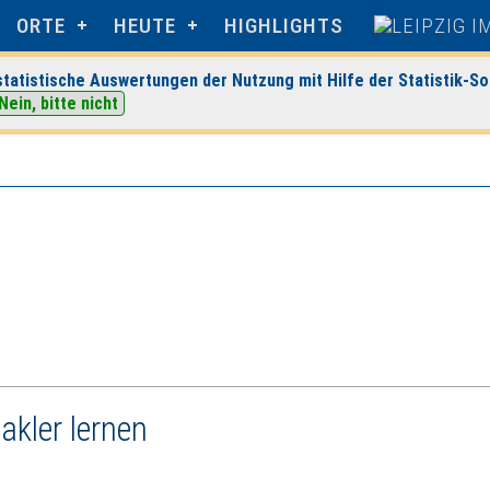
ORTE
HEUTE
HIGHLIGHTS
tatistische Auswertungen der Nutzung mit Hilfe der Statistik-So
Nein, bitte nicht
ospudener See
> Veranstaltungsdetails
akler lernen