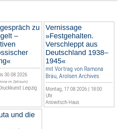
rgespräch zu
Vernissage
gelt –
»Festgehalten.
tiven
Verschleppt aus
össischer
Deutschland 1938–
ng«
1945«
mit Vortrag von Ramona
is 30.08.2026
Bräu, Arolsen Archives
rmine im Zeitraum)
ruckkunst Leipzig
Montag, 17.08.2026 | 18:00
Uhr
Ariowitsch-Haus
ta und die