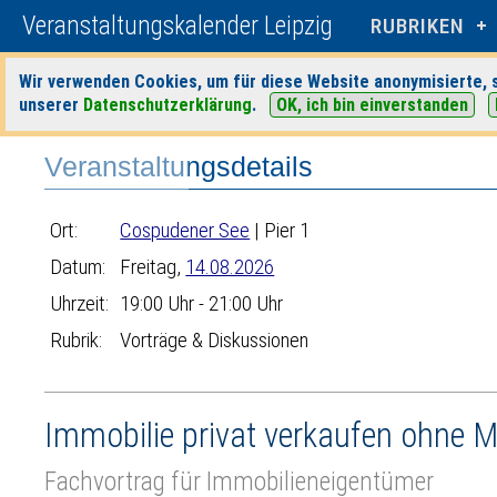
Veranstaltungskalender Leipzig
RUBRIKEN
Wir verwenden Cookies, um für diese Website anonymisierte, s
unserer
Datenschutzerklärung
.
OK, ich bin einverstanden
Startseite
>
Veranstaltungen
>
Suche
>
Vorträge & Diskussionen
>
C
Veranstaltungsdetails
Ort:
Cospudener See
| Pier 1
Datum:
Freitag,
14.08.2026
Uhrzeit:
19:00 Uhr - 21:00 Uhr
Rubrik:
Vorträge & Diskussionen
Immobilie privat verkaufen ohne M
Fachvortrag für Immobilieneigentümer