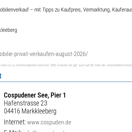
obilienverkauf – mit Tipps zu Kaufpreis, Vermarktung, Käuferau
kkleeberg
obilie-privat-verkaufen-august-2026/
ch kann es zu Unstimmigkeiten kommen. Bitte schauen Sie ggf. auch auf die Seite des Veranstalters/Verans
t
Cospudener See, Pier 1
Hafenstrasse 23
04416 Markkleeberg
Internet:
www.cospuden.de