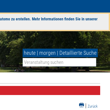
atomo zu erstellen. Mehr Informationen finden Sie in unserer
heute
|
morgen
|
Detaillierte Suche
|
Zurück