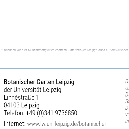
lt. Dennoch kann es zu Unstimmigkeiten kommen. Bitte schauen Sie ggf. auch auf die Seite des 
Botanischer Garten Leipzig
D
U
der Universität Leipzig
D
Linnéstraße 1
S
04103 Leipzig
D
Telefon:
+49 (0)341 9736850
v
i
Internet:
www.lw.uni-leipzig.de/botanischer-