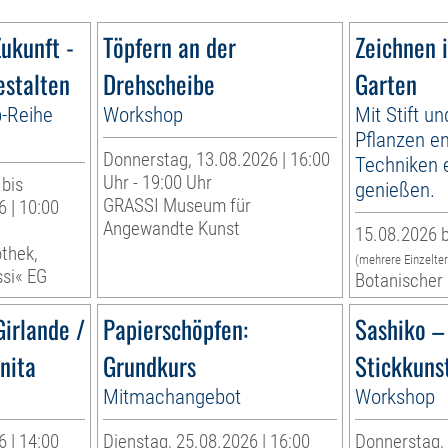
ukunft -
Töpfern an der
Zeichnen 
estalten
Drehscheibe
Garten
p-Reihe
Workshop
Mit Stift un
Pflanzen e
Donnerstag, 13.08.2026 | 16:00
Techniken 
Uhr - 19:00 Uhr
 bis
genießen.
GRASSI Museum für
 | 10:00
Angewandte Kunst
15.08.2026 b
othek,
(mehrere Einzelte
ssi« EG
Botanischer 
Girlande /
Papierschöpfen:
Sashiko –
inita
Grundkurs
Stickkuns
Mitmachangebot
Workshop
 | 14:00
Dienstag, 25.08.2026 | 16:00
Donnerstag, 