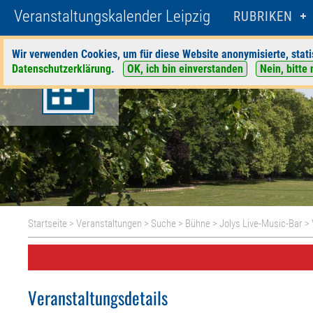
Veranstaltungskalender Leipzig
RUBRIKEN
Wir verwenden Cookies, um für diese Website anonymisierte, stati
Datenschutzerklärung
.
OK, ich bin einverstanden
Nein, bitte 
Startseite
>
Veranstaltungen
>
Suche
>
Bühne
>
Jolys Live-Music-Bar
> 
Veranstaltungsdetails