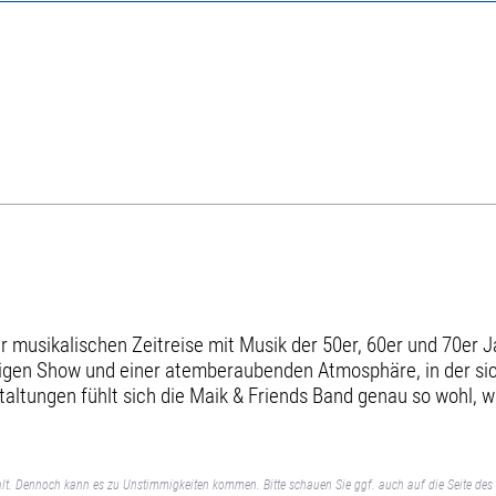
r musikalischen Zeitreise mit Musik der 50er, 60er und 70er Jah
tigen Show und einer atemberaubenden Atmosphäre, in der sich
nstaltungen fühlt sich die Maik & Friends Band genau so wohl, 
lt. Dennoch kann es zu Unstimmigkeiten kommen. Bitte schauen Sie ggf. auch auf die Seite des 