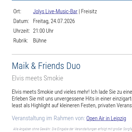
Ort:
Jolys Live-Music-Bar
| Freisitz
Datum:
Freitag, 24.07.2026
Uhrzeit:
21:00 Uhr
Rubrik:
Bühne
Maik & Friends Duo
Elvis meets Smokie
Elvis meets Smokie und vieles mehr! Ich lade Sie zu eine
Erleben Sie mit uns unvergessene Hits in einer einzigar
least als Highlight auf kleineren Festen, privaten Vera
Veranstaltung im Rahmen von:
Open Air in Leipzig
Alle Angaben ohne Gewähr. Die Eingabe der Veranstaltungen erfolgt mit großer Sorgfa