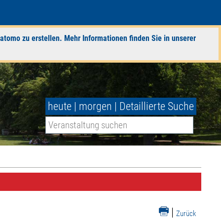
atomo zu erstellen. Mehr Informationen finden Sie in unserer
heute
|
morgen
|
Detaillierte Suche
|
Zurück