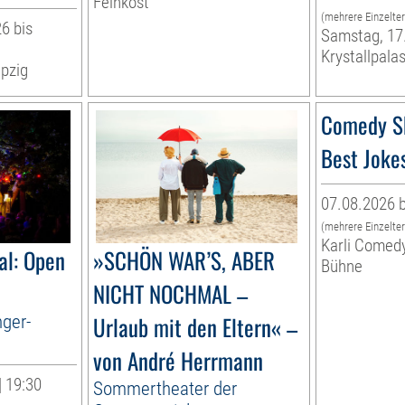
Feinkost
(mehrere Einzelte
6 bis
Samstag, 17
Krystallpalas
pzig
Comedy S
Best Joke
07.08.2026 b
(mehrere Einzelte
Karli Comed
al: Open
»SCHÖN WAR’S, ABER
Bühne
NICHT NOCHMAL –
nger-
Urlaub mit den Eltern« –
von André Herrmann
| 19:30
Sommertheater der