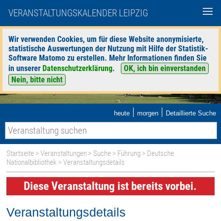
VERANSTALTUNGSKALENDER LEIPZIG
Wir verwenden Cookies, um für diese Website anonymisierte,
statistische Auswertungen der Nutzung mit Hilfe der Statistik-
Software Matomo zu erstellen. Mehr Informationen finden Sie
in unserer
Datenschutzerklärung
.
OK, ich bin einverstanden
Nein, bitte nicht
|
|
heute
morgen
Detaillierte Suche
Startseite
>
Veranstaltungen
>
Suche
>
Führung
>
Deutsche
Nationalbibliothek
> Veranstaltungsdetails
Diese Veranstaltung ist bereits vorbei.
Veranstaltungsdetails