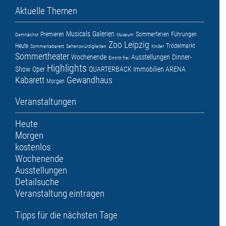
Aktuelle Themen
Musicals
Galerien
Premieren
Sommerferien
Führungen
Demnächst
Museum
Zoo Leipzig
Heute
Trödelmarkt
Sommerkabarett
Sehenswürdigkeiten
Kinder
Sommertheater
Wochenende
Ausstellungen
Dinner-
Eintritt frei
Highlights
Show
Oper
QUARTERBACK Immobilien ARENA
Kabarett
Gewandhaus
Morgen
Veranstaltungen
Heute
Morgen
kostenlos
Wochenende
Ausstellungen
Detailsuche
Veranstaltung eintragen
Tipps für die nächsten Tage