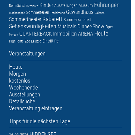
Führungen
Kinder
Ausstellungen
Museum
Demnächst
Premieren
Gewandhaus
Sommerferien
Wochenende
Trödelmarkt
Galerien
Kabarett
Sommertheater
Sommerkabarett
Sehenswürdigkeiten
Musicals
Dinner-Show
Oper
Heute
QUARTERBACK Immobilien ARENA
Morgen
Eintritt frei
Highlights
Zoo Leipzig
Veranstaltungen
Heute
Morgen
kostenlos
Wochenende
Ausstellungen
Detailsuche
Veranstaltung eintragen
Tipps für die nächsten Tage
HIDDENSEE