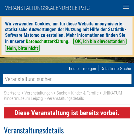
VERANSTALTUNGSKALENDER LEIPZIG
Wir verwenden Cookies, um für diese Website anonymisierte,
statistische Auswertungen der Nutzung mit Hilfe der Statistik-
Software Matomo zu erstellen. Mehr Informationen finden Sie
in unserer
Datenschutzerklärung
.
OK, ich bin einverstanden
Nein, bitte nicht
|
|
heute
morgen
Detaillierte Suche
Startseite
>
Veranstaltungen
>
Suche
>
Kinder & Familie
>
UNIKATUM
Kindermuseum Leipzig
> Veranstaltungsdetails
Diese Veranstaltung ist bereits vorbei.
Veranstaltungsdetails