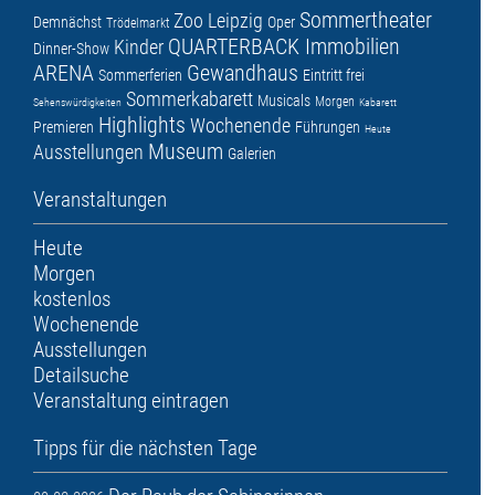
Sommertheater
Zoo Leipzig
Demnächst
Oper
Trödelmarkt
QUARTERBACK Immobilien
Kinder
Dinner-Show
ARENA
Gewandhaus
Sommerferien
Eintritt frei
Sommerkabarett
Musicals
Morgen
Sehenswürdigkeiten
Kabarett
Highlights
Wochenende
Premieren
Führungen
Heute
Museum
Ausstellungen
Galerien
Veranstaltungen
Heute
Morgen
kostenlos
Wochenende
Ausstellungen
Detailsuche
Veranstaltung eintragen
Tipps für die nächsten Tage