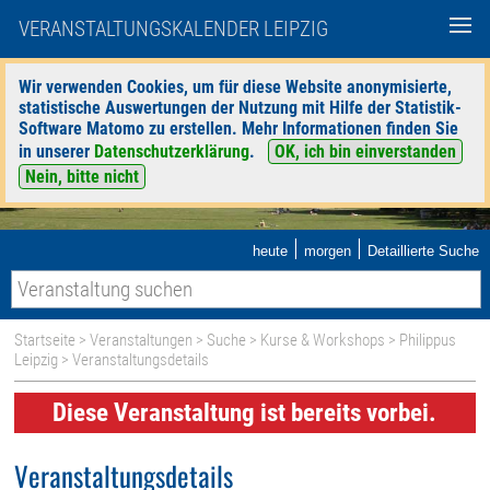
VERANSTALTUNGSKALENDER LEIPZIG
Wir verwenden Cookies, um für diese Website anonymisierte,
statistische Auswertungen der Nutzung mit Hilfe der Statistik-
Software Matomo zu erstellen. Mehr Informationen finden Sie
in unserer
Datenschutzerklärung
.
OK, ich bin einverstanden
Nein, bitte nicht
|
|
heute
morgen
Detaillierte Suche
Startseite
>
Veranstaltungen
>
Suche
>
Kurse & Workshops
>
Philippus
Leipzig
> Veranstaltungsdetails
Diese Veranstaltung ist bereits vorbei.
Veranstaltungsdetails