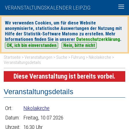
VERANSTALTUNGSKALENDER LEIPZIG
Wir verwenden Cookies, um für diese Website
anonymisierte, statistische Auswertungen der Nutzung mit
|
|
Hilfe der Statistik-Software Matomo zu erstellen. Mehr
heute
morgen
Detaillierte Suche
Informationen finden Sie in unserer
Datenschutzerklärung
.
OK, ich bin einverstanden
Nein, bitte nicht
Startseite
>
Veranstaltungen
>
Suche
>
Führung
>
Nikolaikirche
>
Veranstaltungsdetails
Diese Veranstaltung ist bereits vorbei.
Veranstaltungsdetails
Ort:
Nikolaikirche
Datum:
Freitag, 10.07.2026
Uhrzeit:
16:30 Uhr