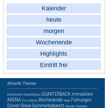
Kalender
heute
morgen
Wochenende
Highlights
Eintritt frei
Aktuelle Themen
QUARTERBACK Immobilien
Demnächst
Gewandhaus
ARENA
Wochenende
Führungen
Zoo Leipzig
Heute
Dinner-Show
Sommerkabarett
Musicals
Premieren