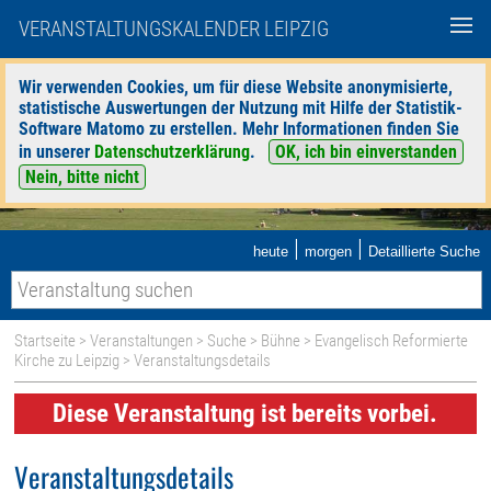
VERANSTALTUNGSKALENDER LEIPZIG
Wir verwenden Cookies, um für diese Website anonymisierte,
statistische Auswertungen der Nutzung mit Hilfe der Statistik-
Software Matomo zu erstellen. Mehr Informationen finden Sie
in unserer
Datenschutzerklärung
.
OK, ich bin einverstanden
Nein, bitte nicht
|
|
heute
morgen
Detaillierte Suche
Startseite
>
Veranstaltungen
>
Suche
>
Bühne
>
Evangelisch Reformierte
Kirche zu Leipzig
> Veranstaltungsdetails
Diese Veranstaltung ist bereits vorbei.
Veranstaltungsdetails