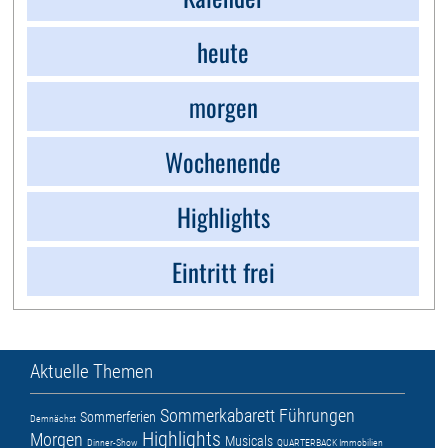
heute
morgen
Wochenende
Highlights
Eintritt frei
Aktuelle Themen
Sommerkabarett
Führungen
Sommerferien
Demnächst
Highlights
Morgen
Musicals
Dinner-Show
QUARTERBACK Immobilien