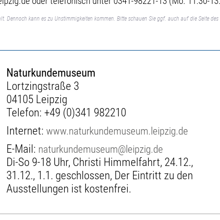
zig.de oder telefonisch unter 0341-98221-13 (Mo. 11:30-13:
lt. Dennoch kann es zu Unstimmigkeiten kommen. Bitte schauen Sie ggf. auch auf die Seite des 
Naturkundemuseum
Lortzingstraße 3
04105 Leipzig
Telefon:
+49 (0)341 982210
Internet:
www.naturkundemuseum.leipzig.de
E-Mail:
naturkundemuseum@leipzig.de
Di-So 9-18 Uhr, Christi Himmelfahrt, 24.12.,
31.12., 1.1. geschlossen, Der Eintritt zu den
Ausstellungen ist kostenfrei.