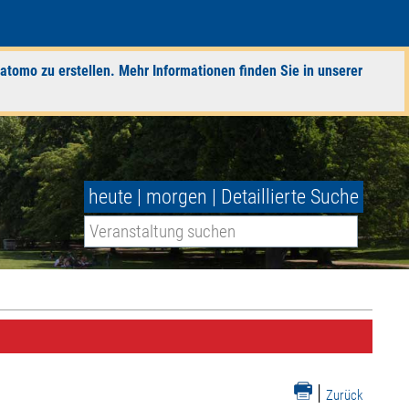
atomo zu erstellen. Mehr Informationen finden Sie in unserer
heute
|
morgen
|
Detaillierte Suche
|
Zurück