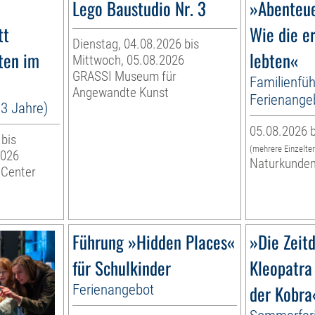
Lego Baustudio Nr. 3
»Abenteue
tt
Wie die e
Dienstag, 04.08.2026 bis
ten im
lebten«
Mittwoch, 05.08.2026
GRASSI Museum für
Familienfüh
Angewandte Kunst
Ferienange
13 Jahre)
05.08.2026 b
 bis
(mehrere Einzelte
2026
Naturkunde
 Center
Führung »Hidden Places«
»Die Zeitd
für Schulkinder
Kleopatra
Ferienangebot
der Kobra