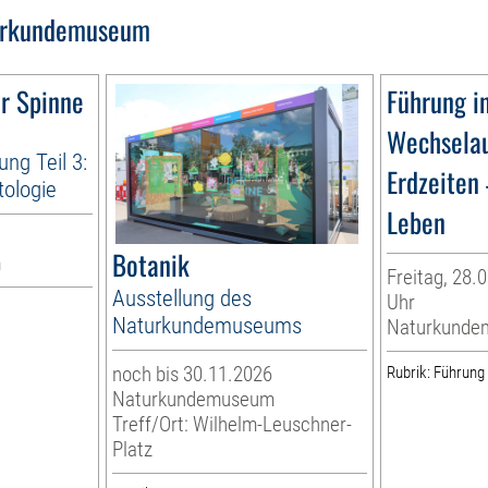
urkundemuseum
r Spinne
Führung i
Wechselau
ng Teil 3:
Erdzeiten 
tologie
Leben
Botanik
m
Freitag, 28.0
Ausstellung des
Uhr
Naturkundemuseums
Naturkunde
noch bis 30.11.2026
Rubrik: Führung
Naturkundemuseum
Treff/Ort: Wilhelm-Leuschner-
Platz