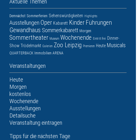
Aktuelle Themen
Sehenswürdigkeiten
Demnächst
Sommerferien
Highlights
Oper
Kinder
Führungen
Ausstellungen
Kabarett
Gewandhaus
Sommerkabarett
Morgen
Sommertheater
Wochenende
Dinner-
Museum
Eintritt frei
Zoo Leipzig
Musicals
Show
Trödelmarkt
Heute
Galerien
Premieren
QUARTERBACK Immobilien ARENA
Veranstaltungen
Heute
Morgen
kostenlos
Wochenende
Ausstellungen
Detailsuche
Veranstaltung eintragen
Tipps für die nächsten Tage