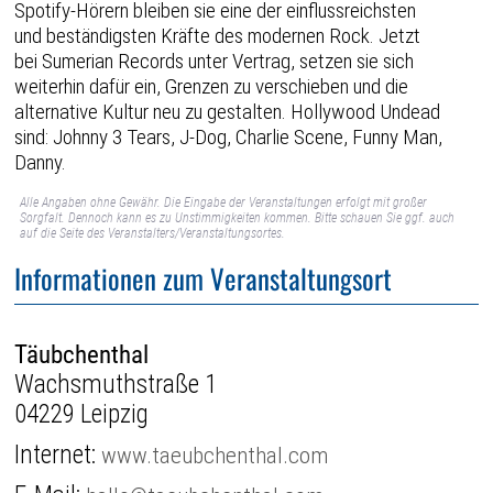
Spotify-Hörern bleiben sie eine der einflussreichsten
und beständigsten Kräfte des modernen Rock. Jetzt
bei Sumerian Records unter Vertrag, setzen sie sich
weiterhin dafür ein, Grenzen zu verschieben und die
alternative Kultur neu zu gestalten. Hollywood Undead
sind: Johnny 3 Tears, J-Dog, Charlie Scene, Funny Man,
Danny.
Alle Angaben ohne Gewähr. Die Eingabe der Veranstaltungen erfolgt mit großer
Sorgfalt. Dennoch kann es zu Unstimmigkeiten kommen. Bitte schauen Sie ggf. auch
auf die Seite des Veranstalters/Veranstaltungsortes.
Informationen zum Veranstaltungsort
Täubchenthal
Wachsmuthstraße 1
04229 Leipzig
Internet:
www.taeubchenthal.com