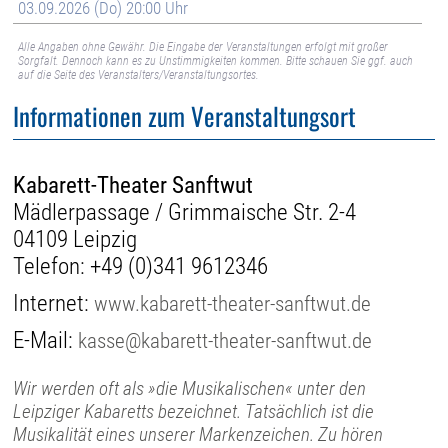
03.09.2026 (Do) 20:00 Uhr
Alle Angaben ohne Gewähr. Die Eingabe der Veranstaltungen erfolgt mit großer
Sorgfalt. Dennoch kann es zu Unstimmigkeiten kommen. Bitte schauen Sie ggf. auch
auf die Seite des Veranstalters/Veranstaltungsortes.
Informationen zum Veranstaltungsort
Kabarett-Theater Sanftwut
Mädlerpassage / Grimmaische Str. 2-4
04109 Leipzig
Telefon:
+49 (0)341 9612346
Internet:
www.kabarett-theater-sanftwut.de
E-Mail:
kasse@kabarett-theater-sanftwut.de
Wir werden oft als »die Musikalischen« unter den
Leipziger Kabaretts bezeichnet. Tatsächlich ist die
Musikalität eines unserer Markenzeichen. Zu hören