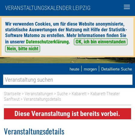
VERANSTALTUNGSKALENDER LEIPZIG
Wir verwenden Cookies, um für diese Website anonymisierte,
statistische Auswertungen der Nutzung mit Hilfe der Statistik-
Software Matomo zu erstellen. Mehr Informationen finden Sie
in unserer
Datenschutzerklärung
.
OK, ich bin einverstanden
Nein, bitte nicht
|
|
heute
morgen
Detaillierte Suche
Startseite
>
Veranstaltungen
>
Suche
>
Kabarett
>
Kabarett-Theater
Sanftwut
> Veranstaltungsdetails
Diese Veranstaltung ist bereits vorbei.
Veranstaltungsdetails