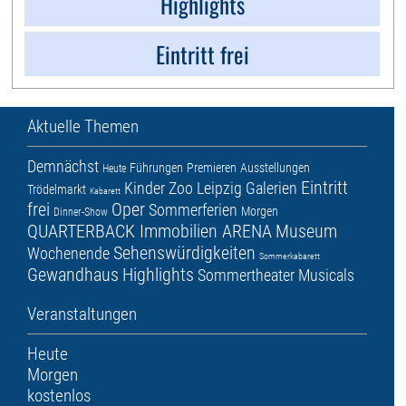
Highlights
Eintritt frei
Aktuelle Themen
Demnächst
Führungen
Premieren
Ausstellungen
Heute
Eintritt
Kinder
Zoo Leipzig
Galerien
Trödelmarkt
Kabarett
frei
Oper
Sommerferien
Morgen
Dinner-Show
QUARTERBACK Immobilien ARENA
Museum
Sehenswürdigkeiten
Wochenende
Sommerkabarett
Gewandhaus
Highlights
Sommertheater
Musicals
Veranstaltungen
Heute
Morgen
kostenlos