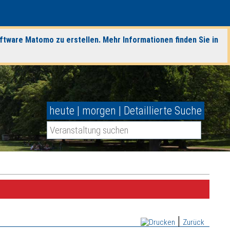
ftware Matomo zu erstellen. Mehr Informationen finden Sie in
heute
|
morgen
|
Detaillierte Suche
|
Zurück