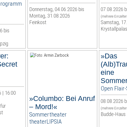
Programm
Donnerstag, 04.06.2026 bis
07.08.2026 b
Montag, 31.08.2026
(mehrere Einzelte
Feinkost
Samstag, 17
Krystallpalas
6 bis
pzig
er:
»Das
Secret
(Alb)Tra
eine
Sommer
Open Flai
 | 16:00
»Columbo: Bei Anruf
08.08.2026 b
für
– Mord!«
(mehrere Einzelte
st
Sommertheater
Budde-Haus
theaterLIPSIA