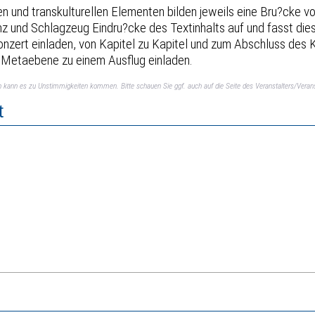
en und transkulturellen Elementen bilden jeweils eine Bru?cke 
nz und Schlagzeug Eindru?cke des Textinhalts auf und fasst di
onzert einladen, von Kapitel zu Kapitel und zum Abschluss des 
n Metaebene zu einem Ausflug einladen.
ch kann es zu Unstimmigkeiten kommen. Bitte schauen Sie ggf. auch auf die Seite des Veranstalters/Verans
t