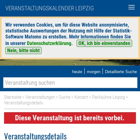
VERANSTALTUNGSKALENDER LEIPZIG
Wir verwenden Cookies, um für diese Website anonymisierte,
statistische Auswertungen der Nutzung mit Hilfe der Statistik-
Software Matomo zu erstellen. Mehr Informationen finden Sie
in unserer
Datenschutzerklärung
.
OK, ich bin einverstanden
Nein, bitte nicht
|
|
heute
morgen
Detaillierte Suche
Startseite
>
Veranstaltungen
>
Suche
>
Konzert
>
Parkbühne Leipzig
>
Veranstaltungsdetails
Diese Veranstaltung ist bereits vorbei.
Veranstaltungsdetails