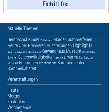
Eintritt frei
Aktuelle Themen
Demnächst
Kinder
Morgen
Sommerferien
Trödelmarkt
Highlights
Heute
Oper
Premieren
Ausstellungen
Gewandhaus
Museum
QUARTERBACK Immobilien ARENA
Dinner-Show
Sehenswürdigkeiten
Eintritt frei
Galerien
Zoo Leipzig
Kabarett
Führungen
Sommertheater
Wochenende
Musicals
Sommerkabarett
Veranstaltungen
Heute
Morgen
kostenlos
Wochenende