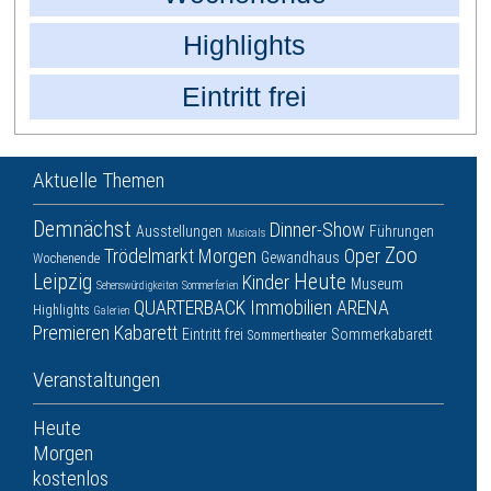
Highlights
Eintritt frei
Aktuelle Themen
Demnächst
Dinner-Show
Ausstellungen
Führungen
Musicals
Zoo
Trödelmarkt
Morgen
Oper
Gewandhaus
Wochenende
Leipzig
Heute
Kinder
Museum
Sehenswürdigkeiten
Sommerferien
QUARTERBACK Immobilien ARENA
Highlights
Galerien
Premieren
Kabarett
Eintritt frei
Sommerkabarett
Sommertheater
Veranstaltungen
Heute
Morgen
kostenlos