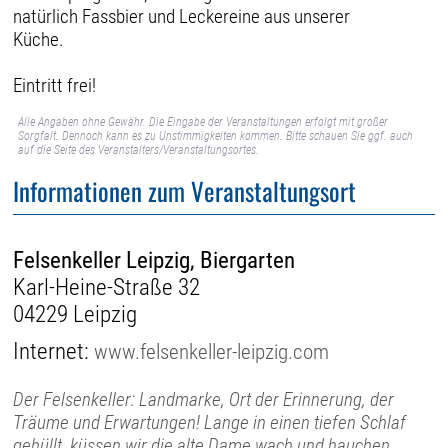
natürlich Fassbier und Leckereine aus unserer
Küche.
Eintritt frei!
Alle Angaben ohne Gewähr. Die Eingabe der Veranstaltungen erfolgt mit großer
Sorgfalt. Dennoch kann es zu Unstimmigkeiten kommen. Bitte schauen Sie ggf. auch
auf die Seite des Veranstalters/Veranstaltungsortes.
Informationen zum Veranstaltungsort
Felsenkeller Leipzig, Biergarten
Karl-Heine-Straße 32
04229 Leipzig
Internet:
www.felsenkeller-leipzig.com
Der Felsenkeller: Landmarke, Ort der Erinnerung, der
Träume und Erwartungen! Lange in einen tiefen Schlaf
gehüllt, küssen wir die alte Dame wach und hauchen