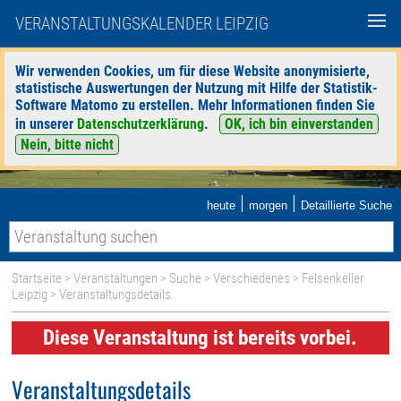
VERANSTALTUNGSKALENDER LEIPZIG
Wir verwenden Cookies, um für diese Website anonymisierte,
statistische Auswertungen der Nutzung mit Hilfe der Statistik-
Software Matomo zu erstellen. Mehr Informationen finden Sie
in unserer
Datenschutzerklärung
.
OK, ich bin einverstanden
Nein, bitte nicht
|
|
heute
morgen
Detaillierte Suche
Startseite
>
Veranstaltungen
>
Suche
>
Verschiedenes
>
Felsenkeller
Leipzig
> Veranstaltungsdetails
Diese Veranstaltung ist bereits vorbei.
Veranstaltungsdetails