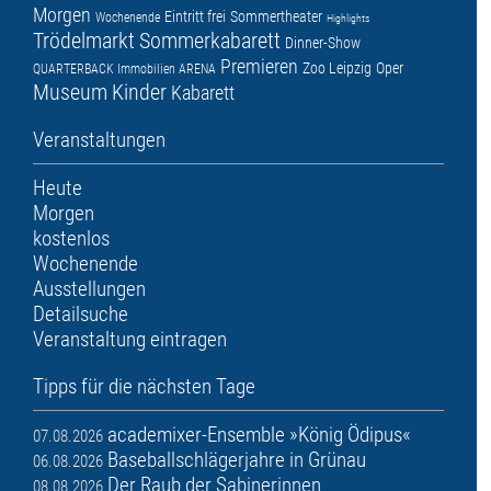
Morgen
Eintritt frei
Sommertheater
Wochenende
Highlights
Trödelmarkt
Sommerkabarett
Dinner-Show
Premieren
Zoo Leipzig
Oper
QUARTERBACK Immobilien ARENA
Museum
Kinder
Kabarett
Veranstaltungen
Heute
Morgen
kostenlos
Wochenende
Ausstellungen
Detailsuche
Veranstaltung eintragen
Tipps für die nächsten Tage
academixer-Ensemble »König Ödipus«
07.08.2026
Baseballschlägerjahre in Grünau
06.08.2026
Der Raub der Sabinerinnen
08.08.2026