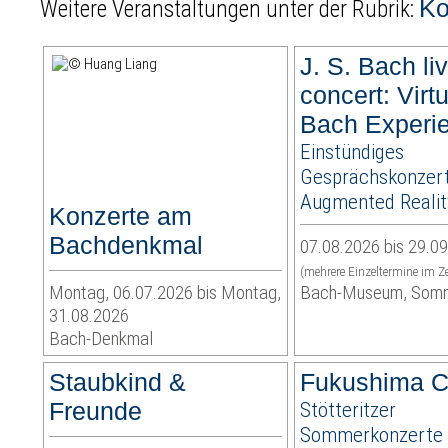
Ko
Weitere Veranstaltungen unter der Rubrik:
J. S. Bach liv
concert: Virt
Bach Experi
Einstündiges
Gesprächskonzert
Augmented Realit
Konzerte am
Bachdenkmal
07.08.2026 bis 29.0
(mehrere Einzeltermine im Z
Montag, 06.07.2026 bis Montag,
Bach-Museum, Som
31.08.2026
Bach-Denkmal
Staubkind &
Fukushima C
Freunde
Stötteritzer
Sommerkonzerte