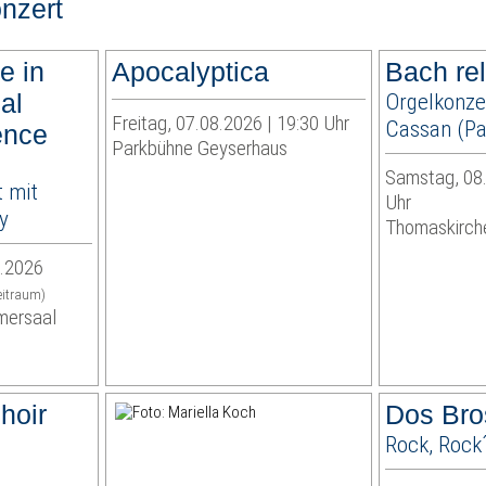
nzert
e in
Apocalyptica
Bach re
ual
Orgelkonze
Freitag, 07.08.2026 | 19:30 Uhr
Cassan (Par
ence
Parkbühne Geyserhaus
Samstag, 08.
 mit
Uhr
y
Thomaskirch
9.2026
eitraum)
mersaal
hoir
Dos Bro
Rock, Rock