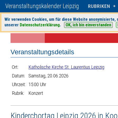
Veranstaltungskalender Leipzig
RUBRIKEN
Wir verwenden Cookies, um für diese Website anonymisierte, s
unserer
Datenschutzerklärung
.
OK, ich bin einverstanden
Startseite
>
Veranstaltungen
>
Suche
>
Konzert
>
Katholische Kirche 
Veranstaltungsdetails
Ort:
Katholische Kirche St. Laurentius Leipzig
Datum:
Samstag, 20.06.2026
Uhrzeit:
15:00 Uhr
Rubrik:
Konzert
Kinderchortag Leipzig 2026 in Koo