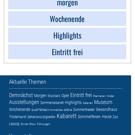
morgen
Wochenende
Highlights
Eintritt frei
Aktuelle Themen
Demnächst
Eintritt frei
Morgen
Oper
Musicals
Premieren
Kinder
Ausstellungen
Museum
Highlights
Sommerkabarett
Galerien
Wochenende
Gewandhaus
Sommertheater
QUARTERBACK Immobilien ARENA
Kabarett
Sommerferien
Heute
Trödelmarkt
Sehenswürdigkeiten
Zoo
Leipzig
Dinner-Show
Führungen