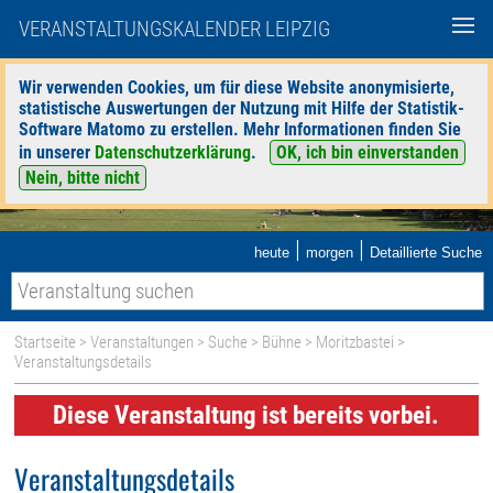
VERANSTALTUNGSKALENDER LEIPZIG
Wir verwenden Cookies, um für diese Website anonymisierte,
statistische Auswertungen der Nutzung mit Hilfe der Statistik-
Software Matomo zu erstellen. Mehr Informationen finden Sie
in unserer
Datenschutzerklärung
.
OK, ich bin einverstanden
Nein, bitte nicht
|
|
heute
morgen
Detaillierte Suche
Startseite
>
Veranstaltungen
>
Suche
>
Bühne
>
Moritzbastei
>
Veranstaltungsdetails
Diese Veranstaltung ist bereits vorbei.
Veranstaltungsdetails