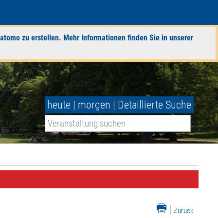
atomo zu erstellen. Mehr Informationen finden Sie in unserer
heute
|
morgen
|
Detaillierte Suche
|
Zurück