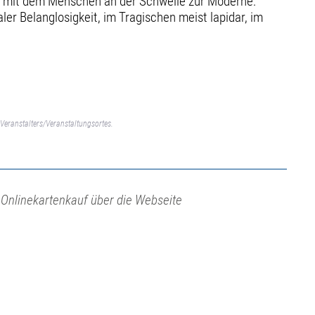
t mit dem Menschen an der Schwelle zur Moderne:
r Belanglosigkeit, im Tragischen meist lapidar, im
Veranstalters/Veranstaltungsortes.
 Onlinekartenkauf über die Webseite