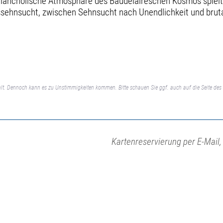
elancholische Atmosphäre des Baudelaireschen Kosmos spiel
sehnsucht, zwischen Sehnsucht nach Unendlichkeit und brutale
lt. Dennoch kann es zu Unstimmigkeiten kommen. Bitte schauen Sie ggf. auch auf die Seite des 
Kartenreservierung per E-Mail,