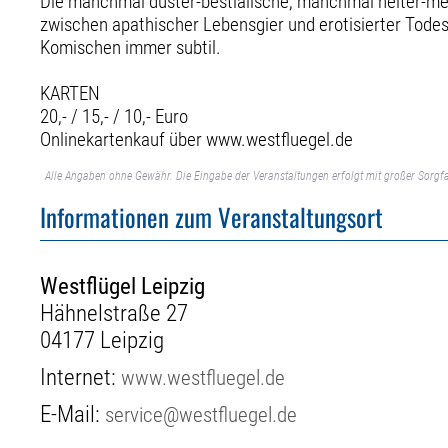
Die manchmal düster-bestialische, manchmal heiter-m
zwischen apathischer Lebensgier und erotisierter Todes
Komischen immer subtil.
KARTEN
20,- / 15,- / 10,- Euro
Onlinekartenkauf über www.westfluegel.de
Alle Angaben ohne Gewähr. Die Eingabe der Veranstaltungen erfolgt mit großer Sorgfa
Informationen zum Veranstaltungsort
Westflügel Leipzig
Hähnelstraße 27
04177 Leipzig
Internet:
www.westfluegel.de
E-Mail:
service@westfluegel.de