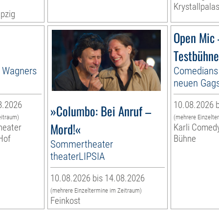
Krystallpalas
pzig
Open Mic
Testbühne
n Wagners
Comedians 
neuen Gags
8.2026
10.08.2026 b
»Columbo: Bei Anruf –
eitraum)
(mehrere Einzelte
Mord!«
heater
Karli Comedy
Hof
Bühne
Sommertheater
theaterLIPSIA
10.08.2026 bis 14.08.2026
(mehrere Einzeltermine im Zeitraum)
Feinkost