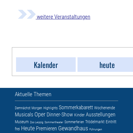
weitere Veranstaltungen
Kalender
heute
Aktuelle Themen
Sommerkabarett
Wochenende
Demnächst
Morgen
Highlights
Oper
Musicals
Dinner-Show
Ausstellungen
Kinder
Museum
Trödelmarkt
Eintritt
Sommerferien
Zoo Leipzig
Sommertheater
Heute
Gewandhaus
Premieren
frei
Führungen