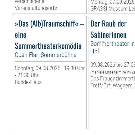
verschiedene
Montag, 07.09.2026
Veranstaltungsorte
GRASSI Museum Lei
»Das (Alb)Traumschiff« –
Der Raub der
eine
Sabinerinnen
Sommertheaterkomödie
Sommertheater i
Hof
Open Flair-Sommerbühne
09.08.2026 bis 27.0
Sonntag, 09.08.2026 | 19:30 Uhr
(mehrere Einzeltermine im Z
- 21:30 Uhr
Das Frauenzimmert
Budde-Haus
Treff/Ort: Wagners 