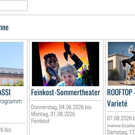
hne
ASSI
Feinkost-Sommertheater
ROOFTOP 
Programm
Varieté
Donnerstag, 04.06.2026 bis
Montag, 31.08.2026
07.08.2026 b
Feinkost
(mehrere Einzelte
6 bis
Samstag, 17