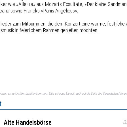
iker wie »Alleluia» aus Mozarts Exsultate, »Der kleine Sandm
icana sowie Francks »Panis Angelicus».
tslieder zum Mitsummen, die dem Konzert eine warme, festliche
entsmusik in feierlichem Rahmen genießen möchten.
ch kann es zu Unstimmigkeiten kommen. Bitte schauen Sie ggf. auch auf die Seite des Veranstalters/Verans
t
Alte Handelsbörse
D