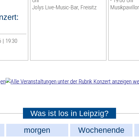
Uhr
- 19:00 Uhr
Jolys Live-Music-Bar, Freisitz
Musikpavillo
zert:
 | 19:30
wei
Was ist los in Leipzig?
morgen
Wochenende