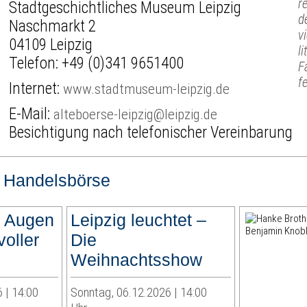
r
Stadtgeschichtliches Museum Leipzig
d
Naschmarkt 2
v
04109 Leipzig
l
Telefon:
+49 (0)341 9651400
F
f
Internet:
www.stadtmuseum-leipzig.de
E-Mail:
alteboerse-leipzig@leipzig.de
Besichtigung nach telefonischer Vereinbarung
e Handelsbörse
 Augen
Leipzig leuchtet –
voller
Die
Weihnachtsshow
 | 14:00
Sonntag, 06.12.2026 | 14:00