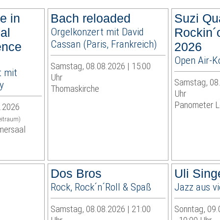
e in
Bach reloaded
Suzi Qu
ual
Orgelkonzert mit David
Rockin´
Cassan (Paris, Frankreich)
ence
2026
Open Air-K
Samstag, 08.08.2026 | 15:00
 mit
Uhr
Samstag, 08.
y
Thomaskirche
Uhr
Panometer L
9.2026
eitraum)
mersaal
Dos Bros
Uli Sin
Rock, Rock´n´Roll & Spaß
Jazz aus v
Samstag, 08.08.2026 | 21:00
Sonntag, 09.