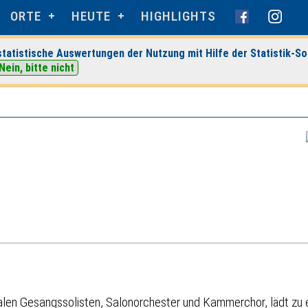
ORTE
HEUTE
HIGHLIGHTS
tatistische Auswertungen der Nutzung mit Hilfe der Statistik-So
> Veranstaltungsdetails
Nein, bitte nicht
alen Gesangssolisten, Salonorchester und Kammerchor, lädt zu 