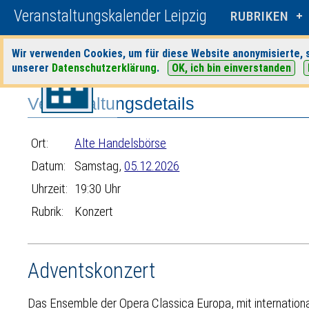
Veranstaltungskalender Leipzig
RUBRIKEN
Wir verwenden Cookies, um für diese Website anonymisierte, s
Startseite
>
Veranstaltungen
>
Suche
>
Konzert
>
Alte Handelsbörse
unserer
Datenschutzerklärung
.
OK, ich bin einverstanden
Veranstaltungsdetails
Ort:
Alte Handelsbörse
Datum:
Samstag,
05.12.2026
Uhrzeit:
19:30 Uhr
Rubrik:
Konzert
Adventskonzert
Das Ensemble der Opera Classica Europa, mit internation