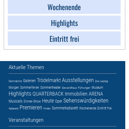
Wochenende
Highlights
Eintritt frei
Aktuelle Themen
Ausstellungen
Trödelmarkt
Galerien
Demnächst
Zoo Leipzig
Morgen
Sommerferien
Sommertheater
Museum
Gewandhaus
Führungen
Highlights
QUARTERBACK Immobilien ARENA
Sehenswürdigkeiten
Heute
Musicals
Oper
Dinner-Show
Premieren
Sommerkabarett
Wochenende
Eintritt frei
Kabarett
Kinder
Veranstaltungen