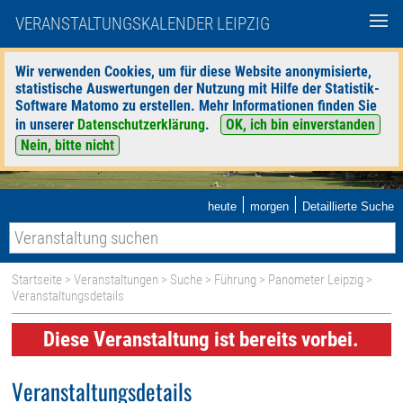
VERANSTALTUNGSKALENDER LEIPZIG
Wir verwenden Cookies, um für diese Website anonymisierte,
statistische Auswertungen der Nutzung mit Hilfe der Statistik-
Software Matomo zu erstellen. Mehr Informationen finden Sie
in unserer
Datenschutzerklärung
.
OK, ich bin einverstanden
Nein, bitte nicht
|
|
heute
morgen
Detaillierte Suche
Startseite
>
Veranstaltungen
>
Suche
>
Führung
>
Panometer Leipzig
>
Veranstaltungsdetails
Diese Veranstaltung ist bereits vorbei.
Veranstaltungsdetails