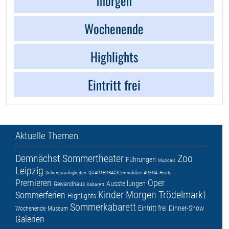
morgen
Wochenende
Highlights
Eintritt frei
Aktuelle Themen
Demnächst
Sommertheater
Zoo
Führungen
Musicals
Leipzig
Sehenswürdigkeiten
QUARTERBACK Immobilien ARENA
Heute
Premieren
Oper
Ausstellungen
Gewandhaus
Kabarett
Kinder
Morgen
Trödelmarkt
Sommerferien
Highlights
Sommerkabarett
Eintritt frei
Dinner-Show
Wochenende
Museum
Galerien