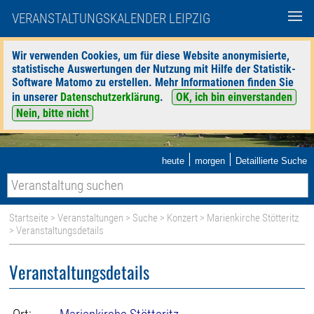
VERANSTALTUNGSKALENDER LEIPZIG
Wir verwenden Cookies, um für diese Website anonymisierte,
statistische Auswertungen der Nutzung mit Hilfe der Statistik-
Software Matomo zu erstellen. Mehr Informationen finden Sie
in unserer
Datenschutzerklärung
.
OK, ich bin einverstanden
Nein, bitte nicht
|
|
heute
morgen
Detaillierte Suche
Startseite
>
Veranstaltungen
>
Suche
>
Konzert
>
Marienkirche Stötteritz
> Veranstaltungsdetails
Veranstaltungsdetails