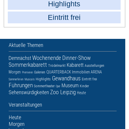
Highlights
Eintritt frei
Aktuelle Themen
Wochenende
Dinner-Show
Demnächst
Sommerkabarett
Kabarett
Trödelmarkt
Ausstellungen
Morgen
QUARTERBACK Immobilien ARENA
Galerien
Premieren
Gewandhaus
Highlights
Eintritt frei
Sommerferien
Musicals
Führungen
Museum
Sommertheater
Kinder
Oper
Zoo Leipzig
Sehenswürdigkeiten
Heute
Veranstaltungen
Heute
Morgen