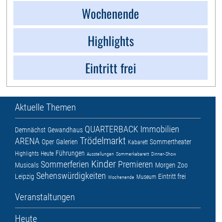
Wochenende
Highlights
Eintritt frei
Aktuelle Themen
QUARTERBACK Immobilien
Demnächst
Gewandhaus
Trödelmarkt
ARENA
Oper
Galerien
Sommertheater
Kabarett
Führungen
Highlights
Heute
Ausstellungen
Sommerkabarett
Dinner-Show
Kinder
Sommerferien
Premieren
Musicals
Morgen
Zoo
Sehenswürdigkeiten
Leipzig
Eintritt frei
Museum
Wochenende
Veranstaltungen
Heute