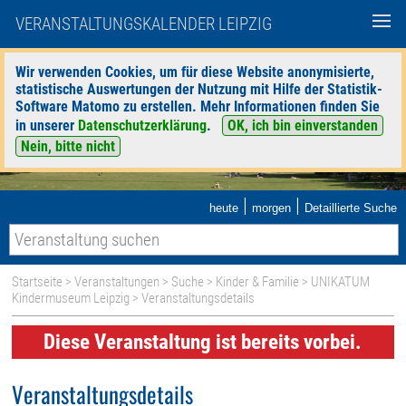
VERANSTALTUNGSKALENDER LEIPZIG
Wir verwenden Cookies, um für diese Website anonymisierte,
statistische Auswertungen der Nutzung mit Hilfe der Statistik-
Software Matomo zu erstellen. Mehr Informationen finden Sie
in unserer
Datenschutzerklärung
.
OK, ich bin einverstanden
Nein, bitte nicht
|
|
heute
morgen
Detaillierte Suche
Startseite
>
Veranstaltungen
>
Suche
>
Kinder & Familie
>
UNIKATUM
Kindermuseum Leipzig
> Veranstaltungsdetails
Diese Veranstaltung ist bereits vorbei.
Veranstaltungsdetails