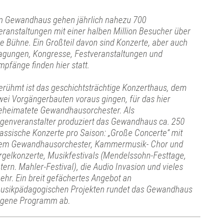
m Gewandhaus gehen jährlich nahezu 700
eranstaltungen mit einer halben Million Besucher über
ie Bühne. Ein Großteil davon sind Konzerte, aber auch
agungen, Kongresse, Festveranstaltungen und
mpfänge finden hier statt.
erühmt ist das geschichtsträchtige Konzerthaus, dem
wei Vorgängerbauten voraus gingen, für das hier
eheimatete Gewandhausorchester. Als
igenveranstalter produziert das Gewandhaus ca. 250
lassische Konzerte pro Saison: „Große Concerte“ mit
em Gewandhausorchester, Kammermusik- Chor und
rgelkonzerte, Musikfestivals (Mendelssohn-Festtage,
ntern. Mahler-Festival), die Audio Invasion und vieles
ehr. Ein breit gefächertes Angebot an
usikpädagogischen Projekten rundet das Gewandhaus
igene Programm ab.