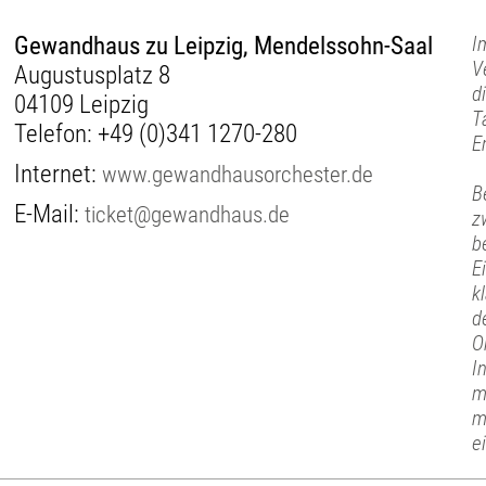
Gewandhaus zu Leipzig, Mendelssohn-Saal
I
V
Augustusplatz 8
d
04109 Leipzig
T
Telefon:
+49 (0)341 1270-280
E
Internet:
www.gewandhausorchester.de
B
E-Mail:
ticket@gewandhaus.de
z
b
E
k
d
O
I
m
m
e