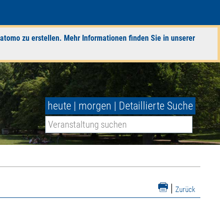
atomo zu erstellen. Mehr Informationen finden Sie in unserer
heute
|
morgen
|
Detaillierte Suche
|
Zurück