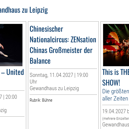
ndhaus zu Leipzig
Chinesischer
Nationalcircus: ZENsation
Chinas Großmeister der
Balance
– United
This is T
Sonntag, 11.04.2027 | 19:00
SHOW!
Uhr
Gewandhaus zu Leipzig
Die größten
 | 20:00
aller Zeiten
Rubrik: Bühne
zig
19.04.2027 b
(mehrere Einzelte
Gewandhaus 