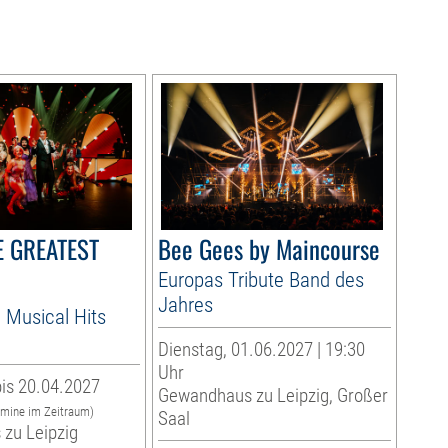
HE GREATEST
Bee Gees by Maincourse
Europas Tribute Band des
Jahres
 Musical Hits
Dienstag, 01.06.2027 | 19:30
Uhr
is 20.04.2027
Gewandhaus zu Leipzig, Großer
rmine im Zeitraum)
Saal
zu Leipzig