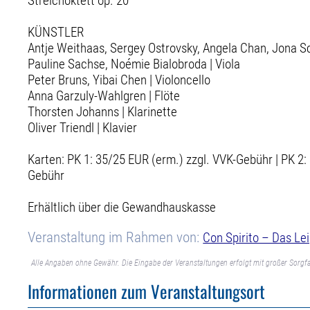
Streichoktett op. 20
KÜNSTLER
Antje Weithaas, Sergey Ostrovsky, Angela Chan, Jona Sch
Pauline Sachse, Noémie Bialobroda | Viola
Peter Bruns, Yibai Chen | Violoncello
Anna Garzuly-Wahlgren | Flöte
Thorsten Johanns | Klarinette
Oliver Triendl | Klavier
Karten: PK 1: 35/25 EUR (erm.) zzgl. VVK-Gebühr | PK 2:
Gebühr
Erhältlich über die Gewandhauskasse
Veranstaltung im Rahmen von:
Con Spirito – Das Le
Alle Angaben ohne Gewähr. Die Eingabe der Veranstaltungen erfolgt mit großer Sorgfa
Informationen zum Veranstaltungsort