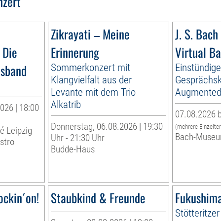
nzert
Zikrayati – Meine
J. S. Bach 
 Die
Erinnerung
Virtual B
esband
Sommerkonzert mit
Einstündig
Klangvielfalt aus der
Gesprächsk
Levante mit dem Trio
Augmented 
Alkatrib
026 | 18:00
07.08.2026 b
Donnerstag, 06.08.2026 | 19:30
(mehrere Einzelte
té Leipzig
Bach-Museu
Uhr - 21:30 Uhr
stro
Budde-Haus
ockin´on!
Staubkind & Freunde
Fukushima
Stötteritzer