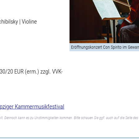
ibilsky | Violine
Eröffnungskonzert Con Spirito im Gewan
 30/20 EUR (erm.) zzgl. VVK-
ipziger Kammermusikfestival
lt. Dennoch kann es zu Unstimmigkeiten kommen. Bitte schauen Sie ggf. auch auf die Seite des 