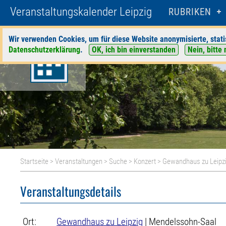
Veranstaltungskalender Leipzig
RUBRIKEN
Wir verwenden Cookies, um für diese Website anonymisierte, stati
Datenschutzerklärung
.
OK, ich bin einverstanden
Nein, bitte 
Startseite
>
Veranstaltungen
>
Suche
>
Konzert
>
Gewandhaus zu Leipz
Veranstaltungsdetails
Ort:
Gewandhaus zu Leipzig
| Mendelssohn-Saal