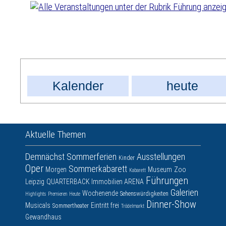
Kalender
heute
Aktuelle Themen
Demnächst
Sommerferien
Ausstellungen
Kinder
Oper
Sommerkabarett
Morgen
Museum
Zoo
Kabarett
Führungen
Leipzig
QUARTERBACK Immobilien ARENA
Galerien
Wochenende
Sehenswürdigkeiten
Highlights
Premieren
Heute
Dinner-Show
Musicals
Eintritt frei
Sommertheater
Trödelmarkt
Gewandhaus