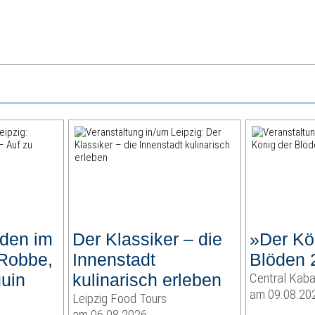
lden im
Der Klassiker – die
»Der Kö
 Robbe,
Innenstadt
Blöden 
uin
kulinarisch erleben
Central Kaba
am 09.08.20
Leipzig Food Tours
am 06.08.2026