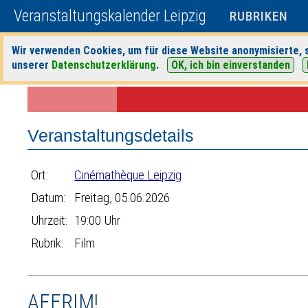
Veranstaltungskalender Leipzig
RUBRIKEN
Wir verwenden Cookies, um für diese Website anonymisierte, s
unserer
Datenschutzerklärung
.
OK, ich bin einverstanden
Startseite
>
Veranstaltungen
>
Suche
>
Film
>
Cinémathèque Leipzig
Veranstaltungsdetails
Ort:
Cinémathèque Leipzig
Datum:
Freitag, 05.06.2026
Uhrzeit:
19:00 Uhr
Rubrik:
Film
AFERIM!