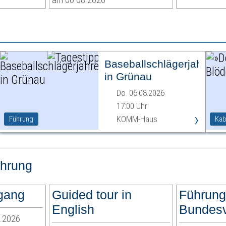
Baseballschlägerjahre
in Grünau
Do. 06.08.2026
17:00 Uhr
›
KOMM-Haus
Führung
Kab
hrung
rgang
Guided tour in
Führung
English
Bundesv
2.2026