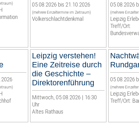
eitraum)
05.08.2026 bis 21.10.2026
05.08.2026 b
bH
(mehrere Einzeltermine im Zeitraum)
(mehrere Einzelte
formation
Völkerschlachtdenkmal
Leipzig Erl
Treff/Ort:
Bundesverwa
Leipzig verstehen!
Nachtwä
e
Eine Zeitreise durch
Rundgan
die Geschichte –
2.2026
05.08.2026 b
Direktorenführung
eitraum)
(mehrere Einzelte
bH
Leipzig Erl
Mittwoch, 05.08.2026 | 16:30
chhof
Treff/Ort: Ba
Uhr
Altes Rathaus