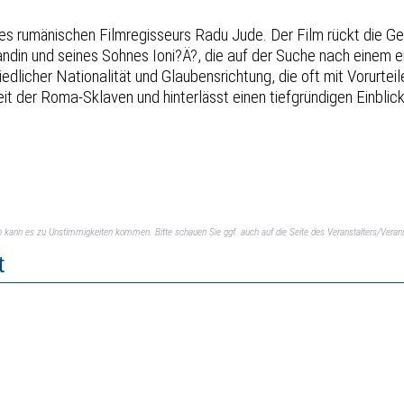
s rumänischen Filmregisseurs Radu Jude. Der Film rückt die Ges
ndin und seines Sohnes Ioni?Ä?, die auf der Suche nach einem e
licher Nationalität und Glaubensrichtung, die oft mit Vorurteile
eit der Roma-Sklaven und hinterlässt einen tiefgründigen Einblick
ch kann es zu Unstimmigkeiten kommen. Bitte schauen Sie ggf. auch auf die Seite des Veranstalters/Verans
t