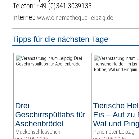
Telefon:
+49 (0)341 3039133
Internet:
www.cinematheque-leipzig.de
Tipps für die nächsten Tage
Drei
Tierische He
Geschirrspültabs für
Eis – Auf zu
Aschenbrödel
Wal und Ping
Mückenschlösschen
Panometer Leipzig
am 12.08.2026
am 12.08.2026