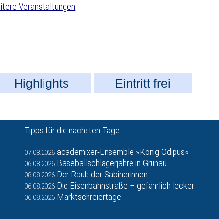
tere Veranstaltungen
Highlights
Eintritt frei
Tipps für die nächsten Tage
academixer-Ensemble »König Ödipus«
07.08.2026
Baseballschlägerjahre in Grünau
06.08.2026
Der Raub der Sabinerinnen
08.08.2026
Die Eisenbahnstraße – gefährlich lecker
06.08.2026
Marktschreiertage
06.08.2026