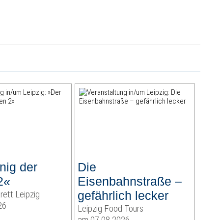
nig der
Die
2«
Eisenbahnstraße –
rett Leipzig
gefährlich lecker
26
Leipzig Food Tours
am 07.08.2026