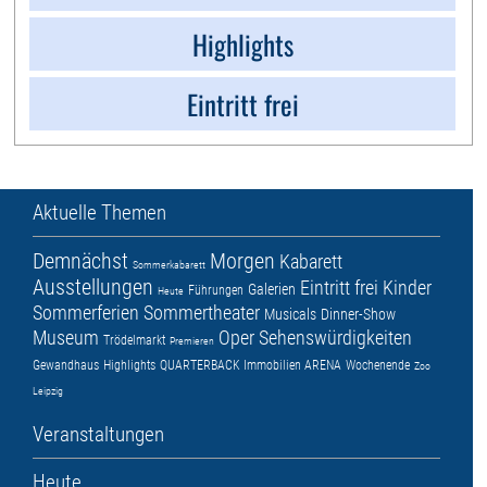
Highlights
Eintritt frei
Aktuelle Themen
Demnächst
Morgen
Kabarett
Sommerkabarett
Ausstellungen
Eintritt frei
Kinder
Galerien
Führungen
Heute
Sommerferien
Sommertheater
Musicals
Dinner-Show
Museum
Oper
Sehenswürdigkeiten
Trödelmarkt
Premieren
Gewandhaus
Highlights
QUARTERBACK Immobilien ARENA
Wochenende
Zoo
Leipzig
Veranstaltungen
Heute