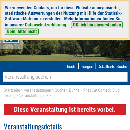
Wir verwenden Cookies, um für diese Website anonymisierte,
statistische Auswertungen der Nutzung mit Hilfe der Statistik-
Software Matomo zu erstellen. Mehr Informationen finden Sie
in unserer
Datenschutzerklärung
.
OK, ich bin einverstanden
Nein, bitte nicht
|
|
heute
morgen
Detaillierte Suche
Startseite
>
Veranstaltungen
>
Suche
>
Bühne
>
Phat Cat Comedy Club
Leipzig
> Veranstaltungsdetails
Diese Veranstaltung ist bereits vorbei.
Veranstaltungsdetails