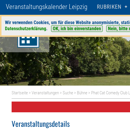
Veranstaltungskalender Leipzig
RUBRIKEN
Wir verwenden Cookies, um für diese Website anonymisierte, stati
Datenschutzerklärung
.
OK, ich bin einverstanden
Nein, bitte 
Startseite
>
Veranstaltungen
>
Suche
>
Bühne
>
Phat Cat Comedy Club L
Veranstaltungsdetails