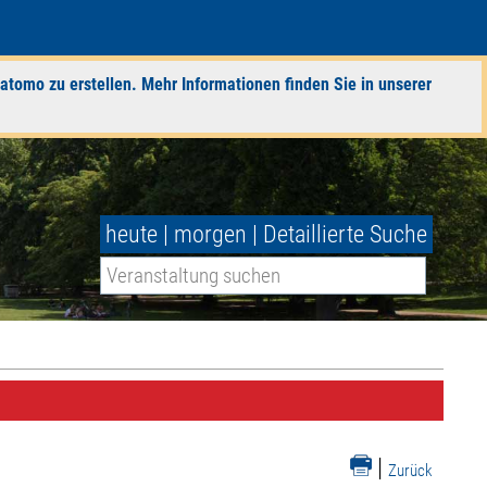
atomo zu erstellen. Mehr Informationen finden Sie in unserer
heute
|
morgen
|
Detaillierte Suche
|
Zurück