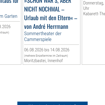
ltabs für
»SCHÖN WAR’S, ABER
Donnerstag, 
NICHT NOCHMAL –
Uhr
Kabarett-Th
im Garten
Urlaub mit den Eltern« –
von André Herrmann
8.2026
Sommertheater der
eitraum)
n
Cammerspiele
06.08.2026 bis 14.08.2026
(mehrere Einzeltermine im Zeitraum)
Moritzbastei, Innenhof