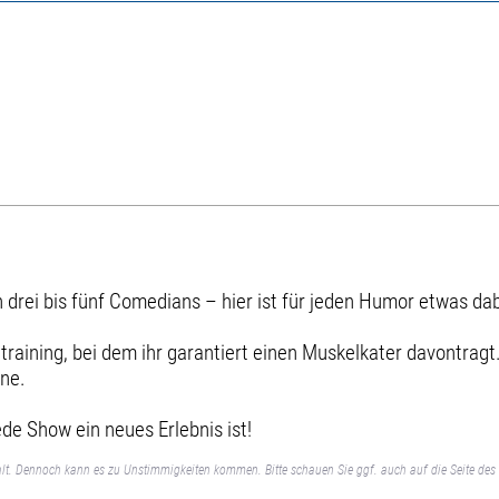
 drei bis fünf Comedians – hier ist für jeden Humor etwas dab
raining, bei dem ihr garantiert einen Muskelkater davontragt
ene.
de Show ein neues Erlebnis ist!
lt. Dennoch kann es zu Unstimmigkeiten kommen. Bitte schauen Sie ggf. auch auf die Seite des 