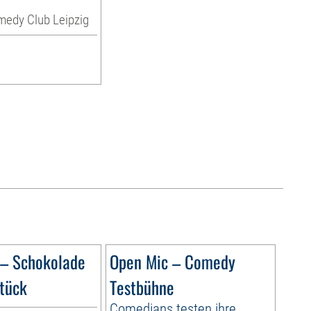
medy Club Leipzig
 – Schokolade
Open Mic – Comedy
tück
Testbühne
Comedians testen ihre