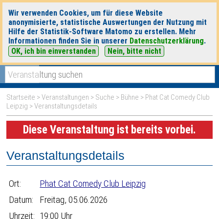
Wir verwenden Cookies, um für diese Website
anonymisierte, statistische Auswertungen der Nutzung mit
Hilfe der Statistik-Software Matomo zu erstellen. Mehr
Informationen finden Sie in unserer
Datenschutzerklärung
.
OK, ich bin einverstanden
Nein, bitte nicht
|
|
heute
morgen
Detaillierte Suche
Startseite
>
Veranstaltungen
>
Suche
>
Bühne
>
Phat Cat Comedy Club
Leipzig
> Veranstaltungsdetails
Diese Veranstaltung ist bereits vorbei.
Veranstaltungsdetails
Ort:
Phat Cat Comedy Club Leipzig
Datum:
Freitag, 05.06.2026
Uhrzeit:
19:00 Uhr