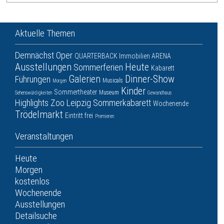
Aktuelle Themen
Demnächst
Oper
QUARTERBACK Immobilien ARENA
Ausstellungen
Heute
Sommerferien
Kabarett
Galerien
Dinner-Show
Führungen
Musicals
Morgen
Kinder
Sommertheater
Museum
Sehenswürdigkeiten
Gewandhaus
Highlights
Zoo Leipzig
Sommerkabarett
Wochenende
Trödelmarkt
Eintritt frei
Premieren
Veranstaltungen
Heute
Morgen
kostenlos
Wochenende
Ausstellungen
Detailsuche