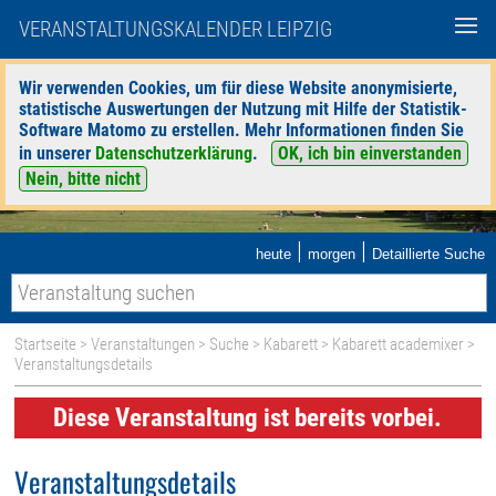
VERANSTALTUNGSKALENDER LEIPZIG
Wir verwenden Cookies, um für diese Website anonymisierte,
statistische Auswertungen der Nutzung mit Hilfe der Statistik-
Software Matomo zu erstellen. Mehr Informationen finden Sie
in unserer
Datenschutzerklärung
.
OK, ich bin einverstanden
Nein, bitte nicht
|
|
heute
morgen
Detaillierte Suche
Startseite
>
Veranstaltungen
>
Suche
>
Kabarett
>
Kabarett academixer
>
Veranstaltungsdetails
Diese Veranstaltung ist bereits vorbei.
Veranstaltungsdetails