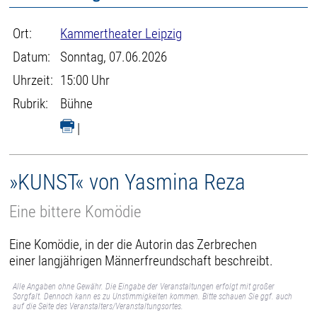
Ort:
Kammertheater Leipzig
Datum:
Sonntag, 07.06.2026
Uhrzeit:
15:00 Uhr
Rubrik:
Bühne
|
»KUNST« von Yasmina Reza
Eine bittere Komödie
Eine Komödie, in der die Autorin das Zerbrechen
einer langjährigen Männerfreundschaft beschreibt.
Alle Angaben ohne Gewähr. Die Eingabe der Veranstaltungen erfolgt mit großer
Sorgfalt. Dennoch kann es zu Unstimmigkeiten kommen. Bitte schauen Sie ggf. auch
auf die Seite des Veranstalters/Veranstaltungsortes.