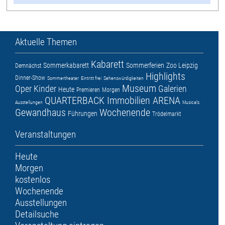
Aktuelle Themen
Kabarett
Sommerkabarett
Sommerferien
Zoo Leipzig
Demnächst
Highlights
Dinner-Show
Sommertheater
Eintritt frei
Sehenswürdigkeiten
Museum
Oper
Kinder
Galerien
Heute
Premieren
Morgen
QUARTERBACK Immobilien ARENA
Ausstellungen
Musicals
Gewandhaus
Wochenende
Führungen
Trödelmarkt
Veranstaltungen
Heute
Morgen
kostenlos
Wochenende
Ausstellungen
Detailsuche