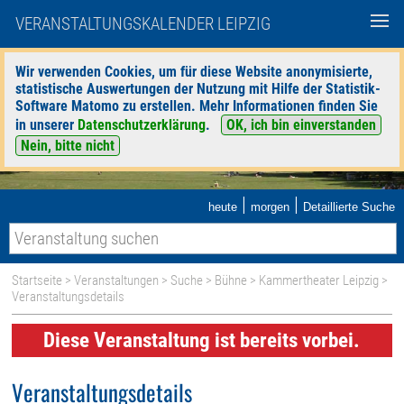
VERANSTALTUNGSKALENDER LEIPZIG
Wir verwenden Cookies, um für diese Website anonymisierte,
statistische Auswertungen der Nutzung mit Hilfe der Statistik-
Software Matomo zu erstellen. Mehr Informationen finden Sie
in unserer
Datenschutzerklärung
.
OK, ich bin einverstanden
Nein, bitte nicht
|
|
heute
morgen
Detaillierte Suche
Startseite
>
Veranstaltungen
>
Suche
>
Bühne
>
Kammertheater Leipzig
>
Veranstaltungsdetails
Diese Veranstaltung ist bereits vorbei.
Veranstaltungsdetails