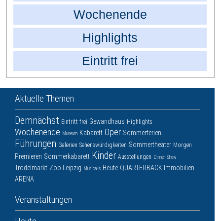
Wochenende
Highlights
Eintritt frei
Aktuelle Themen
Demnächst
Gewandhaus
Eintritt frei
Highlights
Wochenende
Oper
Kabarett
Sommerferien
Museum
Führungen
Sommertheater
Galerien
Sehenswürdigkeiten
Morgen
Kinder
Premieren
Sommerkabarett
Ausstellungen
Dinner-Show
Trödelmarkt
Zoo Leipzig
Heute
QUARTERBACK Immobilien
Musicals
ARENA
Veranstaltungen