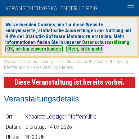
VERANSTALTUNGSKALENDER LEIPZIG
Wir verwenden Cookies, um für diese Website
anonymisierte, statistische Auswertungen der Nutzung mit
|
|
Hilfe der Statistik-Software Matomo zu erstellen. Mehr
heute
morgen
Detaillierte Suche
Informationen finden Sie in unserer
Datenschutzerklärung
.
OK, ich bin einverstanden
Nein, bitte nicht
Startseite
>
Veranstaltungen
>
Suche
>
Kabarett
>
Kabarett Leipziger
Pfeffermühle
> Veranstaltungsdetails
Diese Veranstaltung ist bereits vorbei.
Veranstaltungsdetails
Ort:
Kabarett Leipziger Pfeffermühle
Datum:
Dienstag, 14.07.2026
Uhrzeit:
20:00 Uhr