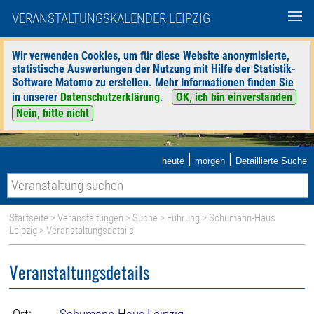
VERANSTALTUNGSKALENDER LEIPZIG
Wir verwenden Cookies, um für diese Website anonymisierte,
statistische Auswertungen der Nutzung mit Hilfe der Statistik-
Software Matomo zu erstellen. Mehr Informationen finden Sie
in unserer
Datenschutzerklärung
.
OK, ich bin einverstanden
Nein, bitte nicht
|
|
heute
morgen
Detaillierte Suche
Startseite
>
Veranstaltungen
>
Suche
>
Führung
>
Schumann-Haus
Leipzig
> Veranstaltungsdetails
Veranstaltungsdetails