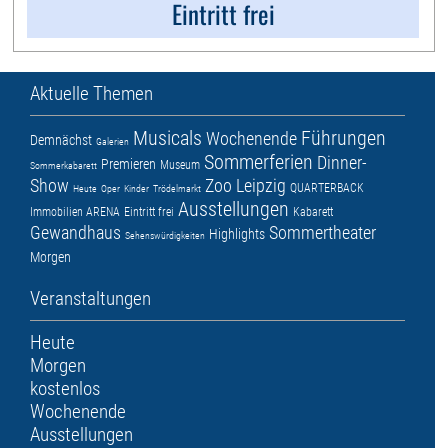
Eintritt frei
Aktuelle Themen
Musicals
Führungen
Wochenende
Demnächst
Galerien
Sommerferien
Dinner-
Premieren
Museum
Sommerkabarett
Show
Zoo Leipzig
QUARTERBACK
Heute
Oper
Kinder
Trödelmarkt
Ausstellungen
Immobilien ARENA
Eintritt frei
Kabarett
Gewandhaus
Sommertheater
Highlights
Sehenswürdigkeiten
Morgen
Veranstaltungen
Heute
Morgen
kostenlos
Wochenende
Ausstellungen