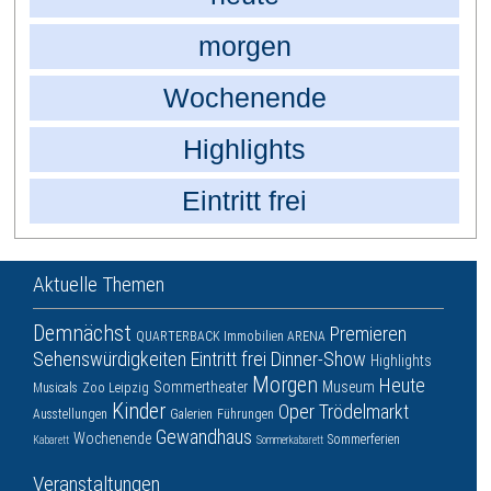
morgen
Wochenende
Highlights
Eintritt frei
Aktuelle Themen
Demnächst
Premieren
QUARTERBACK Immobilien ARENA
Sehenswürdigkeiten
Eintritt frei
Dinner-Show
Highlights
Morgen
Heute
Sommertheater
Museum
Musicals
Zoo Leipzig
Kinder
Oper
Trödelmarkt
Ausstellungen
Galerien
Führungen
Gewandhaus
Wochenende
Sommerferien
Kabarett
Sommerkabarett
Veranstaltungen