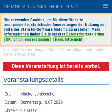
VERANSTALTUNGSKALENDER LEIPZIG
Wir verwenden Cookies, um für diese Website
anonymisierte, statistische Auswertungen der Nutzung mit
|
|
Hilfe der Statistik-Software Matomo zu erstellen. Mehr
heute
morgen
Detaillierte Suche
Informationen finden Sie in unserer
Datenschutzerklärung
.
OK, ich bin einverstanden
Nein, bitte nicht
Startseite
>
Veranstaltungen
>
Suche
>
Bühne
>
Mückenschlösschen
>
Veranstaltungsdetails
Diese Veranstaltung ist bereits vorbei.
Veranstaltungsdetails
Ort:
Mückenschlösschen
Datum:
Donnerstag, 16.07.2026
Uhrzeit:
20:00 Uhr