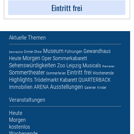
Eintritt frei
Aktuelle Themen
Museum
Gewandhaus
Führungen
Dinner-Show
Demnächst
Morgen
Heute
Oper
Sommerkabarett
Sehenswürdigkeiten
Zoo Leipzig
Musicals
Premieren
Sommertheater
Eintritt frei
Wochenende
Sommerferien
Highlights
Trödelmarkt
Kabarett
QUARTERBACK
Ausstellungen
Immobilien ARENA
Galerien
Kinder
Veranstaltungen
Heute
Morgen
kostenlos
Wochenende