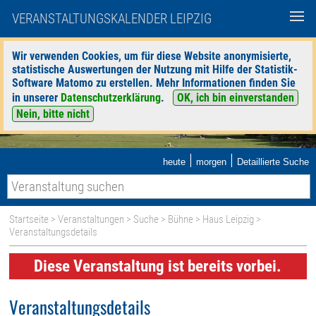
VERANSTALTUNGSKALENDER LEIPZIG
Wir verwenden Cookies, um für diese Website anonymisierte,
statistische Auswertungen der Nutzung mit Hilfe der Statistik-
Software Matomo zu erstellen. Mehr Informationen finden Sie
in unserer
Datenschutzerklärung
.
OK, ich bin einverstanden
Nein, bitte nicht
|
|
heute
morgen
Detaillierte Suche
Startseite
>
Veranstaltungen
>
Suche
>
Bühne
>
Haus Leipzig
>
Veranstaltungsdetails
Diese Veranstaltung ist bereits vorbei.
Veranstaltungsdetails