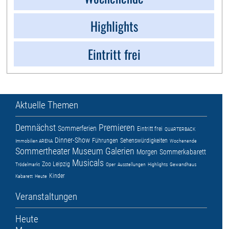
Highlights
Eintritt frei
Aktuelle Themen
Demnächst
Premieren
Sommerferien
Eintritt frei
QUARTERBACK
Dinner-Show
Führungen
Sehenswürdigkeiten
Immobilien ARENA
Wochenende
Sommertheater
Museum
Galerien
Morgen
Sommerkabarett
Musicals
Zoo Leipzig
Trödelmarkt
Oper
Ausstellungen
Highlights
Gewandhaus
Kinder
Kabarett
Heute
Veranstaltungen
Heute