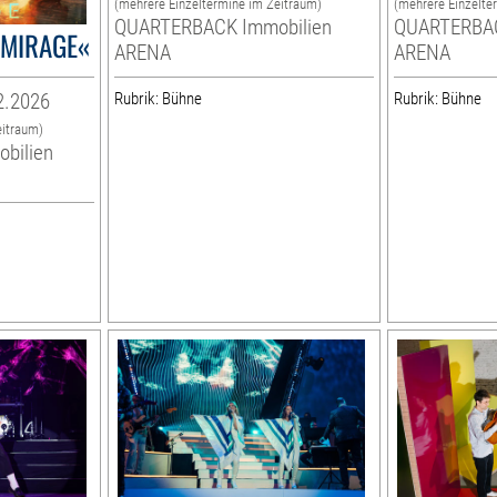
(mehrere Einzeltermine im Zeitraum)
(mehrere Einzelte
QUARTERBACK Immobilien
QUARTERBAC
 »MIRAGE«
ARENA
ARENA
2.2026
Rubrik: Bühne
Rubrik: Bühne
eitraum)
bilien