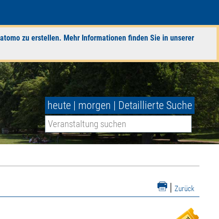
atomo zu erstellen. Mehr Informationen finden Sie in unserer
heute
|
morgen
|
Detaillierte Suche
|
Zurück