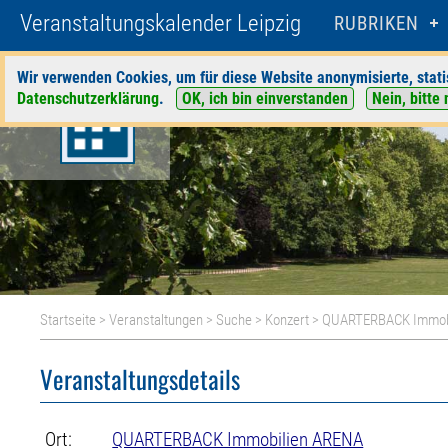
Veranstaltungskalender Leipzig
RUBRIKEN
Wir verwenden Cookies, um für diese Website anonymisierte, stati
Datenschutzerklärung
.
OK, ich bin einverstanden
Nein, bitte 
Startseite
>
Veranstaltungen
>
Suche
>
Konzert
>
QUARTERBACK Immob
Veranstaltungsdetails
Ort:
QUARTERBACK Immobilien ARENA