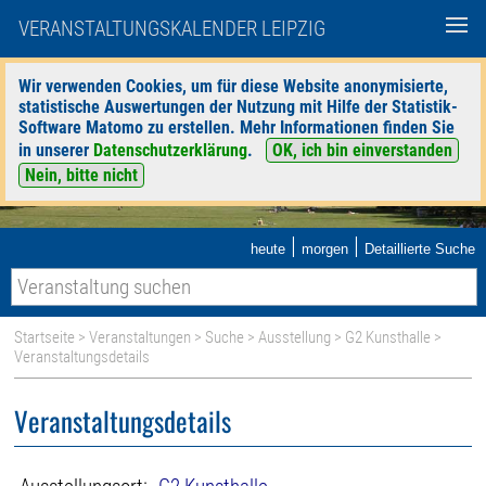
VERANSTALTUNGSKALENDER LEIPZIG
Wir verwenden Cookies, um für diese Website anonymisierte,
statistische Auswertungen der Nutzung mit Hilfe der Statistik-
Software Matomo zu erstellen. Mehr Informationen finden Sie
in unserer
Datenschutzerklärung
.
OK, ich bin einverstanden
Nein, bitte nicht
|
|
heute
morgen
Detaillierte Suche
Startseite
>
Veranstaltungen
>
Suche
>
Ausstellung
>
G2 Kunsthalle
>
Veranstaltungsdetails
Veranstaltungsdetails