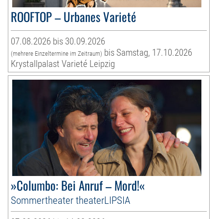
ROOFTOP – Urbanes Varieté
07.08.2026 bis 30.09.2026
bis Samstag, 17.10.2026
(mehrere Einzeltermine im Zeitraum)
Krystallpalast Varieté Leipzig
»Columbo: Bei Anruf – Mord!«
Sommertheater theaterLIPSIA