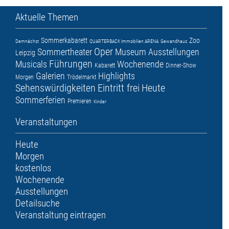
Aktuelle Themen
Sommerkabarett
Zoo
Demnächst
QUARTERBACK Immobilien ARENA
Gewandhaus
Oper
Sommertheater
Museum
Ausstellungen
Leipzig
Führungen
Musicals
Wochenende
Kabarett
Dinner-Show
Galerien
Highlights
Morgen
Trödelmarkt
Sehenswürdigkeiten
Eintritt frei
Heute
Sommerferien
Premieren
Kinder
Veranstaltungen
Heute
Morgen
kostenlos
Wochenende
Ausstellungen
Detailsuche
Veranstaltung eintragen