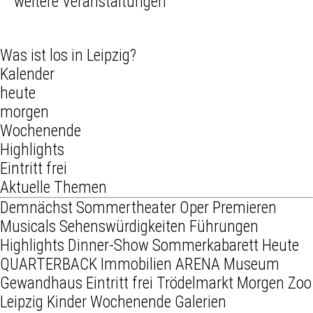
weitere Veranstaltungen
Was ist los in Leipzig?
Kalender
heute
morgen
Wochenende
Highlights
Eintritt frei
Aktuelle Themen
Demnächst
Sommertheater
Oper
Premieren
Musicals
Sehenswürdigkeiten
Führungen
Highlights
Dinner-Show
Sommerkabarett
Heute
QUARTERBACK Immobilien ARENA
Museum
Gewandhaus
Eintritt frei
Trödelmarkt
Morgen
Zoo
Leipzig
Kinder
Wochenende
Galerien