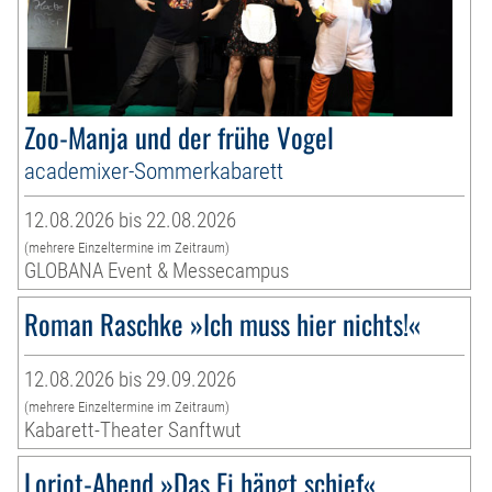
Zoo-Manja und der frühe Vogel
academixer-Sommerkabarett
12.08.2026 bis 22.08.2026
(mehrere Einzeltermine im Zeitraum)
GLOBANA Event & Messecampus
Roman Raschke »Ich muss hier nichts!«
12.08.2026 bis 29.09.2026
(mehrere Einzeltermine im Zeitraum)
Kabarett-Theater Sanftwut
Loriot-Abend »Das Ei hängt schief«