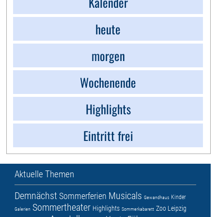
Kalender
heute
morgen
Wochenende
Highlights
Eintritt frei
Aktuelle Themen
Demnächst
Musicals
Sommerferien
Kinder
Gewandhaus
Sommertheater
Highlights
Zoo Leipzig
Galerien
Sommerkabarett