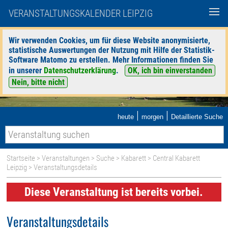
VERANSTALTUNGSKALENDER LEIPZIG
Wir verwenden Cookies, um für diese Website anonymisierte,
statistische Auswertungen der Nutzung mit Hilfe der Statistik-
Software Matomo zu erstellen. Mehr Informationen finden Sie
in unserer
Datenschutzerklärung
.
OK, ich bin einverstanden
Nein, bitte nicht
|
|
heute
morgen
Detaillierte Suche
Startseite
>
Veranstaltungen
>
Suche
>
Kabarett
>
Central Kabarett
Leipzig
> Veranstaltungsdetails
Diese Veranstaltung ist bereits vorbei.
Veranstaltungsdetails