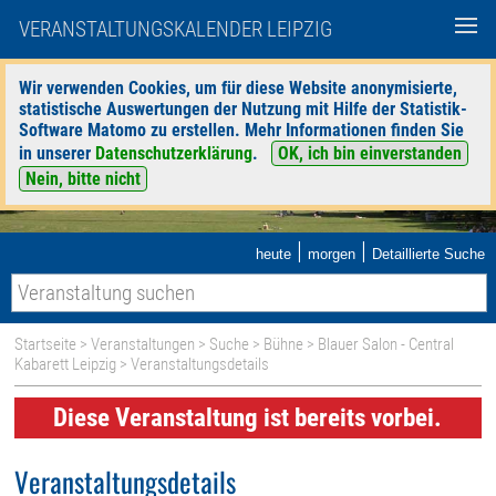
VERANSTALTUNGSKALENDER LEIPZIG
Wir verwenden Cookies, um für diese Website anonymisierte,
statistische Auswertungen der Nutzung mit Hilfe der Statistik-
Software Matomo zu erstellen. Mehr Informationen finden Sie
in unserer
Datenschutzerklärung
.
OK, ich bin einverstanden
Nein, bitte nicht
|
|
heute
morgen
Detaillierte Suche
Startseite
>
Veranstaltungen
>
Suche
>
Bühne
>
Blauer Salon - Central
Kabarett Leipzig
> Veranstaltungsdetails
Diese Veranstaltung ist bereits vorbei.
Veranstaltungsdetails