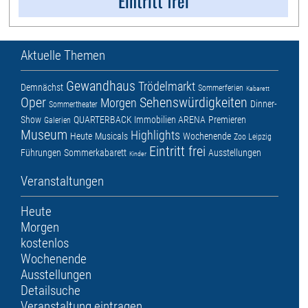
Eintritt frei
Aktuelle Themen
Gewandhaus
Trödelmarkt
Demnächst
Sommerferien
Kabarett
Oper
Sehenswürdigkeiten
Morgen
Dinner-
Sommertheater
Show
QUARTERBACK Immobilien ARENA
Premieren
Galerien
Museum
Highlights
Heute
Musicals
Wochenende
Zoo Leipzig
Eintritt frei
Führungen
Sommerkabarett
Ausstellungen
Kinder
Veranstaltungen
Heute
Morgen
kostenlos
Wochenende
Ausstellungen
Detailsuche
Veranstaltung eintragen